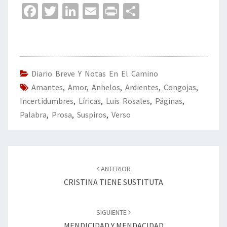
Fa
T
Li
E
Pr
C
ce
wi
n
m
in
o
b
tt
ke
ai
t
m
o
er
dI
l
p
o
n
ar
Diario Breve Y Notas En El Camino
Amantes
k
,
Amor
,
Anhelos
,
Ardientes
tir
,
Congojas
,
Incertidumbres
,
Líricas
,
Luis Rosales
,
Páginas
,
Palabra
,
Prosa
,
Suspiros
,
Verso
Navegación
de
ANTERIOR
entradas
CRISTINA TIENE SUSTITUTA
SIGUIENTE
MENDICIDAD Y MENDACIDAD