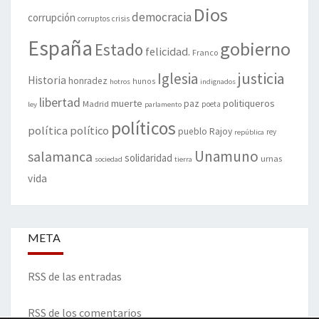
Dios
democracia
corrupción
corruptos
crisis
España
gobierno
Estado
felicidad.
Franco
justicia
Iglesia
Historia
honradez
hunos
hotros
indignados
libertad
muerte
politiqueros
Madrid
paz
poeta
ley
parlamento
políticos
política
político
pueblo
Rajoy
rey
república
Unamuno
salamanca
solidaridad
urnas
sociedad
tierra
vida
META
RSS de las entradas
RSS de los comentarios