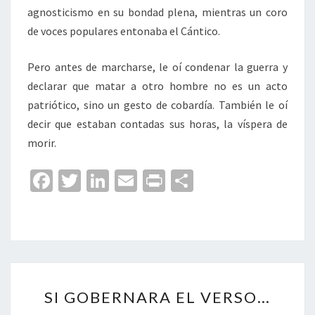
agnosticismo en su bondad plena, mientras un coro
de voces populares entonaba el Cántico.
Pero antes de marcharse, le oí condenar la guerra y
declarar que matar a otro hombre no es un acto
patriótico, sino un gesto de cobardía. También le oí
decir que estaban contadas sus horas, la víspera de
morir.
Fa
T
Li
E
Pr
C
ce
wi
n
m
in
o
b
tt
ke
ai
t
m
o
er
dI
l
p
o
n
ar
SI
k
tir
SI GOBERNARA EL VERSO…
GOBERNARA