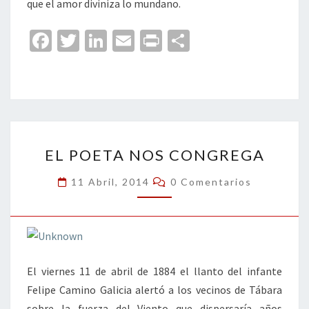
que el amor diviniza lo mundano.
Fa
T
Li
E
Pr
C
ce
wi
n
m
in
o
b
tt
ke
ai
t
m
o
er
dI
l
p
o
n
ar
EL
k
tir
EL POETA NOS CONGREGA
POETA
NOS
Comentarios
11 Abril, 2014
0 Comentarios
CONGREGA
El viernes 11 de abril de 1884 el llanto del infante
Felipe Camino Galicia alertó a los vecinos de Tábara
sobre la fuerza del Viento que dispersaría años