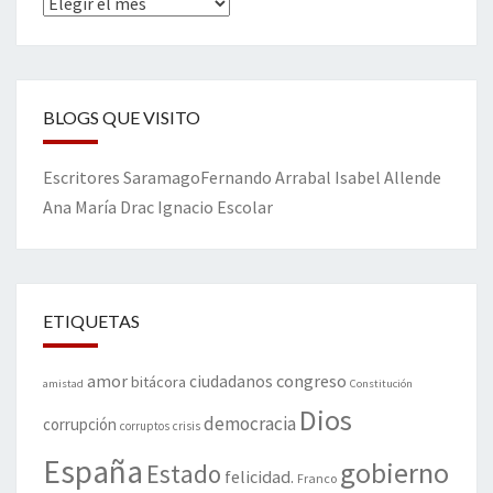
Archivos
BLOGS QUE VISITO
Escritores
Saramago
Fernando Arrabal
Isabel Allende
Ana María Drac
Ignacio Escolar
ETIQUETAS
amor
congreso
ciudadanos
bitácora
amistad
Constitución
Dios
democracia
corrupción
corruptos
crisis
España
gobierno
Estado
felicidad.
Franco