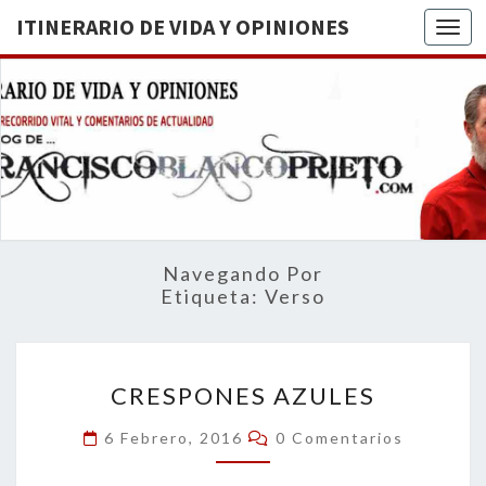
ITINERARIO DE VIDA Y OPINIONES
Togg
ITINERA
BREVE
RECORRIDO
VITAL Y
DE VIDA
COMENTARIOS
DE
OPINION
ACTUALIDAD
Navegando Por
Etiqueta:
Verso
CRESPONES
CRESPONES AZULES
AZULES
Comentarios
6 Febrero, 2016
0 Comentarios