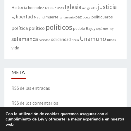
justicia
Iglesia
Historia
honradez
hunos
hotros
indignados
libertad
muerte
politiqueros
Madrid
paz
poeta
ley
parlamento
políticos
política
político
pueblo
Rajoy
rey
república
Unamuno
salamanca
solidaridad
urnas
sociedad
tierra
vida
META
RSS de las entradas
RSS de los comentarios
Con la utilización de cookies queremos asegurar con el
cumplimiento de Ley y ofrecerte la mejor experiencia en nuestra
web.
ITINERARIO DE VIDA Y OPINIONES - Francisco Blanco Prieto