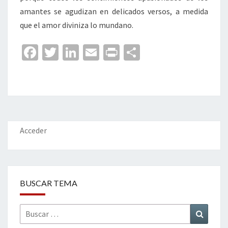
amantes se agudizan en delicados versos, a medida
que el amor diviniza lo mundano.
Fa
T
Li
E
Pr
C
ce
wi
n
m
in
o
b
tt
ke
ai
t
m
o
er
dI
l
p
o
n
ar
k
tir
Acceder
BUSCAR TEMA
Buscar
Buscar
por: