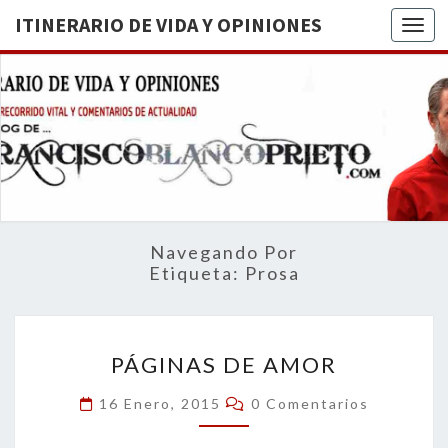
ITINERARIO DE VIDA Y OPINIONES
Togg
ITINERA
BREVE
RECORRIDO
VITAL Y
DE VIDA
COMENTARIOS
DE
OPINION
ACTUALIDAD
Navegando Por
Etiqueta:
Prosa
PÁGINAS
PÁGINAS DE AMOR
DE
AMOR
Comentarios
16 Enero, 2015
0 Comentarios