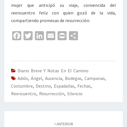
mujer que anticipó su viaje, convencida del
reencuentro feliz con quien gozó de la vida,
compartiendo promesas de resurrección.
Fa
T
Li
E
Pr
C
ce
wi
n
m
in
o
b
tt
ke
ai
t
m
o
er
dI
l
p
o
n
ar
Diario Breve Y Notas En El Camino
Adiós
k
,
Ángel
,
Ausencia
,
Bodegas
tir
,
Campanas
,
Costumbre
,
Destino
,
Espadañas
,
Fechas
,
Reencuentro
,
Resurrección
,
Silencio
Navegación
de
ANTERIOR