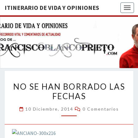
ITINERARIO DE VIDA Y OPINIONES
Togg
ITINERA
BREVE
RECORRIDO
VITAL Y
DE VIDA
COMENTARIOS
DE
OPINION
ACTUALIDAD
NO
NO SE HAN BORRADO LAS
SE
FECHAS
HAN
BORRADO
Comentarios
10 Diciembre, 2014
0 Comentarios
LAS
FECHAS