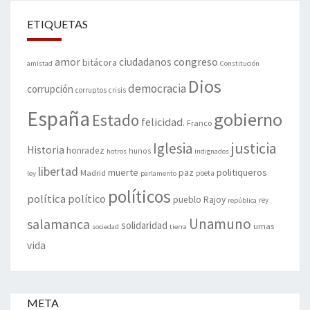
ETIQUETAS
amor
congreso
ciudadanos
bitácora
amistad
Constitución
Dios
democracia
corrupción
corruptos
crisis
España
gobierno
Estado
felicidad.
Franco
justicia
Iglesia
Historia
honradez
hunos
hotros
indignados
libertad
muerte
politiqueros
Madrid
paz
poeta
ley
parlamento
políticos
política
político
pueblo
Rajoy
rey
república
Unamuno
salamanca
solidaridad
urnas
sociedad
tierra
vida
META