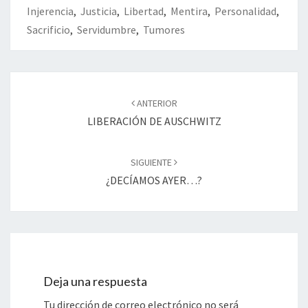
Injerencia
,
Justicia
,
Libertad
,
Mentira
,
Personalidad
,
Sacrificio
,
Servidumbre
,
Tumores
Navegación
de
ANTERIOR
entradas
LIBERACIÓN DE AUSCHWITZ
SIGUIENTE
¿DECÍAMOS AYER…?
Deja una respuesta
Tu dirección de correo electrónico no será