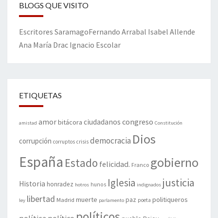
BLOGS QUE VISITO
Escritores
Saramago
Fernando Arrabal
Isabel Allende
Ana María Drac
Ignacio Escolar
ETIQUETAS
amor
congreso
ciudadanos
bitácora
amistad
Constitución
Dios
democracia
corrupción
corruptos
crisis
España
gobierno
Estado
felicidad.
Franco
justicia
Iglesia
Historia
honradez
hunos
hotros
indignados
libertad
muerte
politiqueros
Madrid
paz
poeta
ley
parlamento
políticos