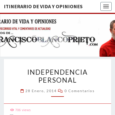
ITINERARIO DE VIDA Y OPINIONES
Togg
ITINERA
BREVE
RECORRIDO
VITAL Y
DE VIDA
COMENTARIOS
DE
OPINION
ACTUALIDAD
INDEPENDENCIA
INDEPENDENCIA
PERSONAL
PERSONAL
Comentarios
28 Enero, 2014
0 Comentarios
706
views