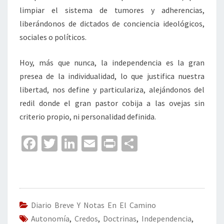
limpiar el sistema de tumores y adherencias,
liberándonos de dictados de conciencia ideológicos,
sociales o políticos.
Hoy, más que nunca, la independencia es la gran
presea de la individualidad, lo que justifica nuestra
libertad, nos define y particulariza, alejándonos del
redil donde el gran pastor cobija a las ovejas sin
criterio propio, ni personalidad definida.
Fa
T
Li
E
Pr
C
ce
wi
n
m
in
o
b
tt
ke
ai
t
m
o
er
dI
l
p
o
n
ar
Diario Breve Y Notas En El Camino
Autonomía
k
,
Credos
,
Doctrinas
,
tir
Independencia
,