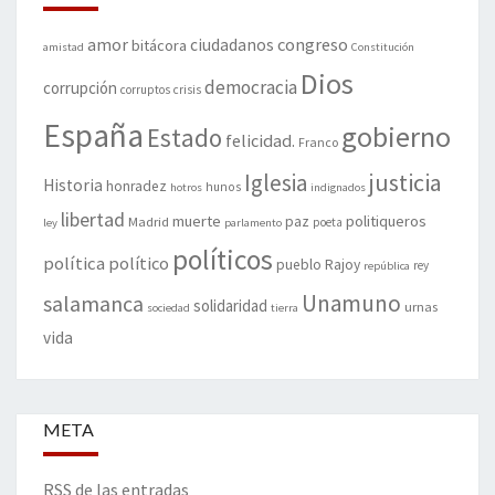
amor
congreso
ciudadanos
bitácora
amistad
Constitución
Dios
democracia
corrupción
corruptos
crisis
España
gobierno
Estado
felicidad.
Franco
justicia
Iglesia
Historia
honradez
hunos
hotros
indignados
libertad
muerte
politiqueros
Madrid
paz
poeta
ley
parlamento
políticos
política
político
pueblo
Rajoy
rey
república
Unamuno
salamanca
solidaridad
urnas
sociedad
tierra
vida
META
RSS de las entradas