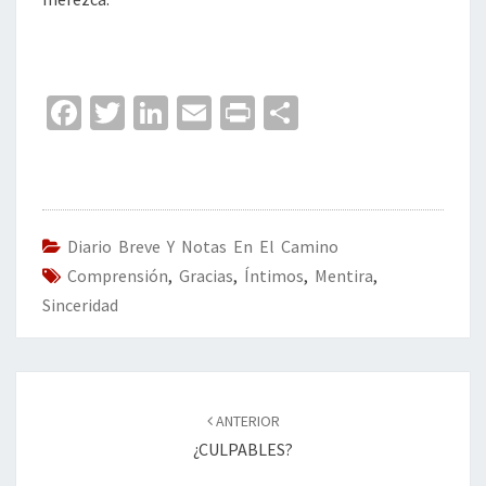
Fa
T
Li
E
Pr
C
ce
wi
n
m
in
o
b
tt
ke
ai
t
m
o
er
dI
l
p
o
n
ar
Diario Breve Y Notas En El Camino
Comprensión
k
,
Gracias
,
Íntimos
tir
,
Mentira
,
Sinceridad
Navegación
de
ANTERIOR
entradas
¿CULPABLES?