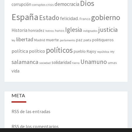
Dios
democracia
corrupción
corruptos
crisis
España
gobierno
Estado
felicidad.
Franco
justicia
Iglesia
Historia
honradez
hunos
hotros
indignados
libertad
muerte
politiqueros
Madrid
paz
poeta
ley
parlamento
políticos
política
político
pueblo
Rajoy
rey
república
Unamuno
salamanca
solidaridad
urnas
sociedad
tierra
vida
META
RSS de las entradas
RSS de los comentarios