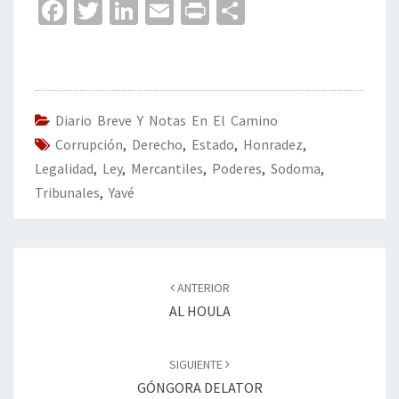
Fa
T
Li
E
Pr
C
ce
wi
n
m
in
o
b
tt
ke
ai
t
m
o
er
dI
l
p
o
n
ar
Diario Breve Y Notas En El Camino
Corrupción
k
,
Derecho
,
Estado
,
Honradez
tir
,
Legalidad
,
Ley
,
Mercantiles
,
Poderes
,
Sodoma
,
Tribunales
,
Yavé
Navegación
de
ANTERIOR
entradas
AL HOULA
SIGUIENTE
GÓNGORA DELATOR