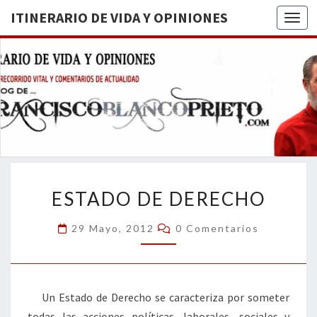
ITINERARIO DE VIDA Y OPINIONES
Togg
ITINERA
BREVE
RECORRIDO
VITAL Y
DE VIDA
COMENTARIOS
DE
OPINION
ACTUALIDAD
ESTADO
ESTADO DE DERECHO
DE
DERECHO
Comentarios
29 Mayo, 2012
0 Comentarios
Un Estado de Derecho se caracteriza por someter
todas las acciones políticas, laborales, sociales y