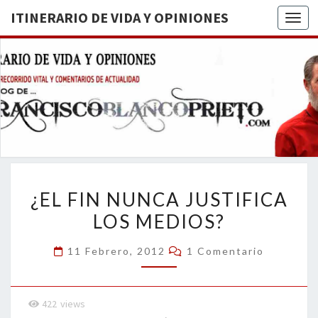
ITINERARIO DE VIDA Y OPINIONES
Togg
ITINERA
BREVE
RECORRIDO
VITAL Y
DE VIDA
COMENTARIOS
DE
OPINION
ACTUALIDAD
¿EL
¿EL FIN NUNCA JUSTIFICA
FIN
LOS MEDIOS?
NUNCA
JUSTIFICA
Comentarios
11 Febrero, 2012
1 Comentario
LOS
MEDIOS?
422
views