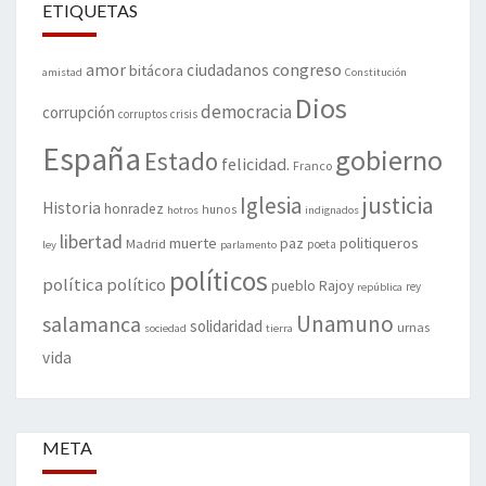
ETIQUETAS
amor
congreso
ciudadanos
bitácora
amistad
Constitución
Dios
democracia
corrupción
corruptos
crisis
España
gobierno
Estado
felicidad.
Franco
justicia
Iglesia
Historia
honradez
hunos
hotros
indignados
libertad
muerte
politiqueros
Madrid
paz
poeta
ley
parlamento
políticos
política
político
pueblo
Rajoy
rey
república
Unamuno
salamanca
solidaridad
urnas
sociedad
tierra
vida
META