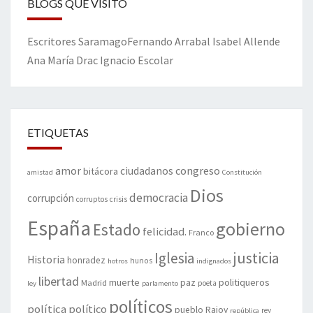
BLOGS QUE VISITO
Escritores
Saramago
Fernando Arrabal
Isabel Allende
Ana María Drac
Ignacio Escolar
ETIQUETAS
amor
congreso
ciudadanos
bitácora
amistad
Constitución
Dios
democracia
corrupción
corruptos
crisis
España
gobierno
Estado
felicidad.
Franco
justicia
Iglesia
Historia
honradez
hunos
hotros
indignados
libertad
muerte
politiqueros
Madrid
paz
poeta
ley
parlamento
políticos
política
político
pueblo
Rajoy
rey
república