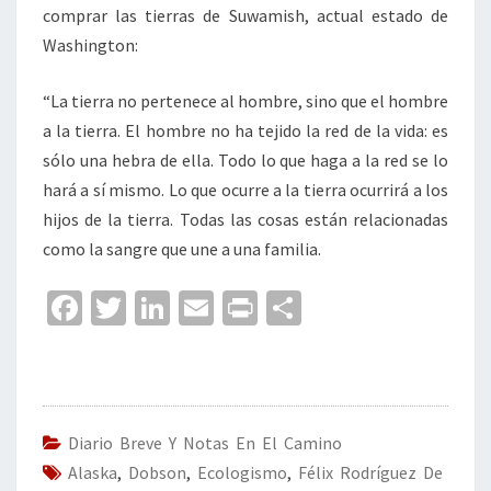
comprar las tierras de Suwamish, actual estado de
Washington:
“La tierra no pertenece al hombre, sino que el hombre
a la tierra. El hombre no ha tejido la red de la vida: es
sólo una hebra de ella. Todo lo que haga a la red se lo
hará a sí mismo. Lo que ocurre a la tierra ocurrirá a los
hijos de la tierra. Todas las cosas están relacionadas
como la sangre que une a una familia.
Fa
T
Li
E
Pr
C
ce
wi
n
m
in
o
b
tt
ke
ai
t
m
o
er
dI
l
p
o
n
ar
Diario Breve Y Notas En El Camino
Alaska
k
,
Dobson
,
Ecologismo
,
Félix Rodríguez De
tir