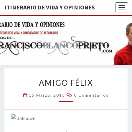
ITINERARIO DE VIDA Y OPINIONES
Togg
ITINERA
BREVE
RECORRIDO
VITAL Y
DE VIDA
COMENTARIOS
DE
OPINION
ACTUALIDAD
AMIGO
AMIGO FÉLIX
FÉLIX
Comentarios
15 Marzo, 2013
0 Comentarios