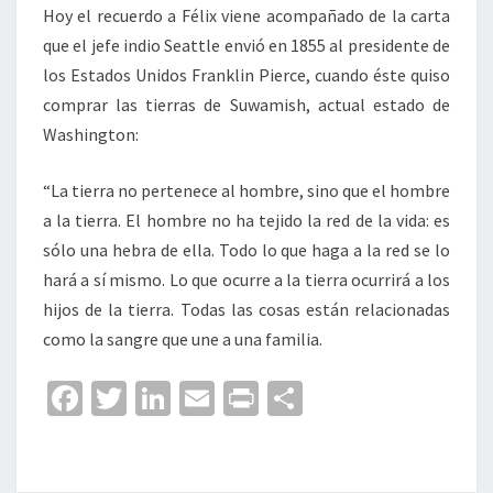
Hoy el recuerdo a Félix viene acompañado de la carta
que el jefe indio Seattle envió en 1855 al presidente de
los Estados Unidos Franklin Pierce, cuando éste quiso
comprar las tierras de Suwamish, actual estado de
Washington:
“La tierra no pertenece al hombre, sino que el hombre
a la tierra. El hombre no ha tejido la red de la vida: es
sólo una hebra de ella. Todo lo que haga a la red se lo
hará a sí mismo. Lo que ocurre a la tierra ocurrirá a los
hijos de la tierra. Todas las cosas están relacionadas
como la sangre que une a una familia.
Fa
T
Li
E
Pr
C
ce
wi
n
m
in
o
b
tt
ke
ai
t
m