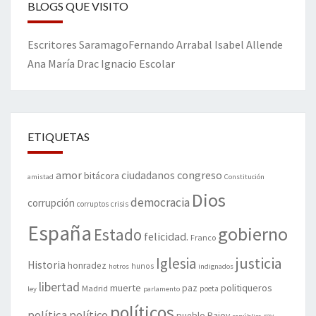
BLOGS QUE VISITO
Escritores
Saramago
Fernando Arrabal
Isabel Allende
Ana María Drac
Ignacio Escolar
ETIQUETAS
amor
congreso
ciudadanos
bitácora
amistad
Constitución
Dios
democracia
corrupción
corruptos
crisis
España
gobierno
Estado
felicidad.
Franco
justicia
Iglesia
Historia
honradez
hunos
hotros
indignados
libertad
muerte
politiqueros
Madrid
paz
poeta
ley
parlamento
políticos
política
político
pueblo
Rajoy