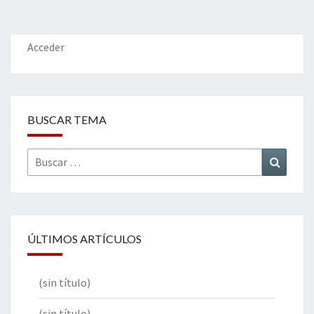
o
er
dI
l
p
o
n
ar
k
tir
Acceder
BUSCAR TEMA
Buscar
Buscar
por:
ÚLTIMOS ARTÍCULOS
(sin título)
(sin título)