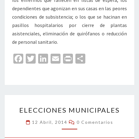
los enfermos que fallecen en listas de espera; los
dependientes que agonizan en sus casas en las peores
condiciones de subsistencia; o los que se hacinan en
pasillos hospitalarios por cierre de plantas
asistenciales, eliminación de quirófanos o reducción
de personal sanitario.
Fa
T
Li
E
Pr
C
ce
wi
n
m
in
o
b
tt
ke
ai
t
m
o
er
dI
l
p
o
n
ar
ELECCIONES
k
tir
ELECCIONES MUNICIPALES
MUNICIPALES
Comentarios
12 Abril, 2014
0 Comentarios