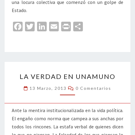
una locura colectiva que comenzó con un golpe de
Estado.
Fa
T
Li
E
Pr
C
ce
wi
n
m
in
o
b
tt
ke
ai
t
m
o
er
dI
l
p
o
n
ar
LA
k
tir
LA VERDAD EN UNAMUNO
VERDAD
EN
Comentarios
13 Marzo, 2013
0 Comentarios
UNAMUNO
Ante la mentira institucionalizada en la vida política.
El engaño como norma que campea a sus anchas por
todos los rincones. La estafa verbal de quienes dicen
lo que no piensan. La falsedad de los que piensan lo