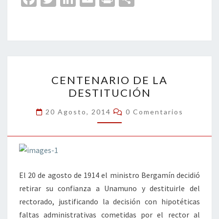
ce
wi
n
m
in
o
b
tt
ke
ai
t
m
o
er
dI
l
p
o
n
ar
CENTENARIO
k
tir
CENTENARIO DE LA
DE
DESTITUCIÓN
LA
DESTITUCIÓN
Comentarios
20 Agosto, 2014
0 Comentarios
El 20 de agosto de 1914 el ministro Bergamín decidió
retirar su confianza a Unamuno y destituirle del
rectorado, justificando la decisión con hipotéticas
faltas administrativas cometidas por el rector al