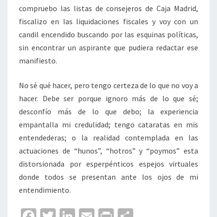
compruebo las listas de consejeros de Caja Madrid,
fiscalizo en las liquidaciones fiscales y voy con un
candil encendido buscando por las esquinas políticas,
sin encontrar un aspirante que pudiera redactar ese
manifiesto.
No sé qué hacer, pero tengo certeza de lo que no voy a
hacer. Debe ser porque ignoro más de lo que sé;
desconfío más de lo que debo; la experiencia
empantalla mi credulidad; tengo cataratas en mis
entendederas; o la realidad contemplada en las
actuaciones de “hunos”, “hotros” y “poymos” esta
distorsionada por esperpénticos espejos virtuales
donde todos se presentan ante los ojos de mi
entendimiento.
Fa
T
Li
E
Pr
C