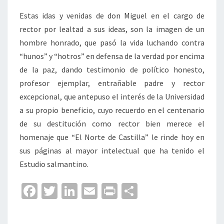
Estas idas y venidas de don Miguel en el cargo de
rector por lealtad a sus ideas, son la imagen de un
hombre honrado, que pasó la vida luchando contra
“hunos” y “hotros” en defensa de la verdad por encima
de la paz, dando testimonio de político honesto,
profesor ejemplar, entrañable padre y rector
excepcional, que antepuso el interés de la Universidad
a su propio beneficio, cuyo recuerdo en el centenario
de su destitución como rector bien merece el
homenaje que “El Norte de Castilla” le rinde hoy en
sus páginas al mayor intelectual que ha tenido el
Estudio salmantino.
Fa
T
Li
E
Pr
C
ce
wi
n
m
in
o
b
tt
ke
ai
t
m