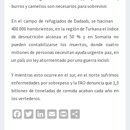
burros y camellos son necesarios para sobrevivir.
En el campo de refugiados de Dadaab, se hacinan
400.000 hambrientos, en la región de Turkana el índice
de desnutrición alcanza el 50 % y en Somalia no
pueden contabilizarse los muertos, donde cuatro
millones de personas necesitan ayuda urgente paz, en
un país sin ley atormentado por una guerra incivil.
Y mientras esto ocurre en el sur, en el norte sufrimos
enfermedades por sobrepeso y la FAO denuncia que 1,3
billones de toneladas de comida acaban cada año en
los vertederos.
Fa
T
Li
E
Pr
C
ce
wi
n
m
in
o