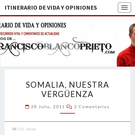
ITINERARIO DE VIDA Y OPINIONES
Togg
ITINERA
BREVE
RECORRIDO
VITAL Y
DE VIDA
COMENTARIOS
DE
OPINION
ACTUALIDAD
SOMALIA,
SOMALIA, NUESTRA
NUESTRA
VERGÜENZA
VERGÜENZA
Comentarios
28 Julio, 2011
2 Comentarios
371
views