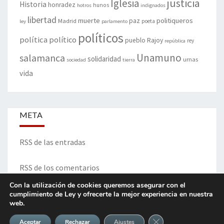
justicia
Iglesia
Historia
honradez
hunos
hotros
indignados
libertad
muerte
politiqueros
Madrid
paz
poeta
ley
parlamento
políticos
política
político
pueblo
Rajoy
rey
república
Unamuno
salamanca
solidaridad
urnas
sociedad
tierra
vida
META
RSS de las entradas
RSS de los comentarios
Con la utilización de cookies queremos asegurar con el
cumplimiento de Ley y ofrecerte la mejor experiencia en nuestra
web.
ITINERARIO DE VIDA Y OPINIONES - Francisco Blanco Prieto
Cerrar el banner de 
Aceptar
Rechazar
Ajustes