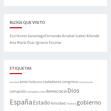
BLOGS QUE VISITO
Escritores
Saramago
Fernando Arrabal
Isabel Allende
Ana María Drac
Ignacio Escolar
ETIQUETAS
amor
congreso
ciudadanos
bitácora
amistad
Constitución
Dios
democracia
corrupción
corruptos
crisis
España
gobierno
Estado
felicidad.
Franco