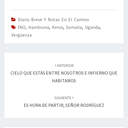
b
tt
ke
ai
t
m
o
er
dI
l
p
o
n
ar
Diario Breve Y Notas En El Camino
FAO
k
,
Hambruna
,
Kenia
,
Somalia
tir
,
Uganda
,
Vergüenza
Navegación
de
ANTERIOR
entradas
CIELO QUE ESTÁS ENTRE NOSOTROS E INFIERNO QUE
HABITAMOS
SIGUIENTE
ES HORA DE PARTIR, SEÑOR RODRÍGUEZ