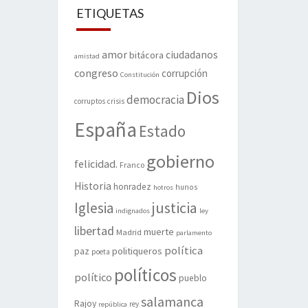
ETIQUETAS
amor
ciudadanos
bitácora
amistad
congreso
corrupción
Constitución
Dios
democracia
corruptos
crisis
España
Estado
gobierno
felicidad.
Franco
Historia
honradez
hunos
hotros
justicia
Iglesia
indignados
ley
libertad
muerte
Madrid
parlamento
política
politiqueros
paz
poeta
políticos
político
pueblo
salamanca
Rajoy
rey
república