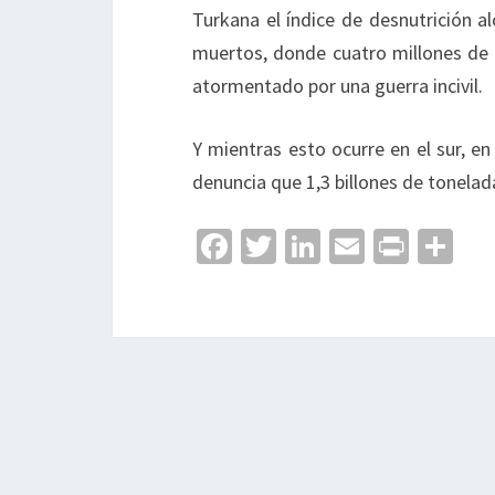
Turkana el índice de desnutrición a
muertos, donde cuatro millones de p
atormentado por una guerra incivil.
Y mientras esto ocurre en el sur, e
denuncia que 1,3 billones de tonela
Fa
T
Li
E
Pr
C
ce
wi
n
m
in
o
b
tt
ke
ai
t
m
o
er
dI
l
p
o
n
ar
k
tir