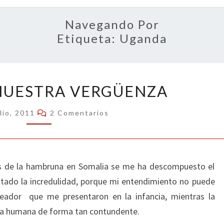
OPIN
Navegando Por
Etiqueta:
Uganda
SOMALIA,
NUESTRA VERGÜENZA
NUESTRA
VERGÜENZA
Comentarios
lio, 2011
2 Comentarios
nes de la hambruna en Somalia se me ha descompuesto el
ntado la incredulidad, porque mi entendimiento no puede
eador que me presentaron en la infancia, mientras la
ida humana de forma tan contundente.