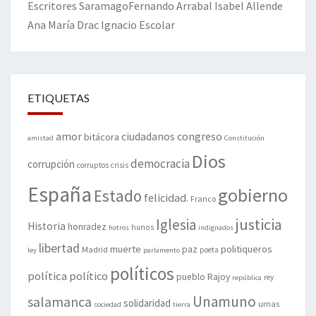
Escritores
Saramago
Fernando Arrabal
Isabel Allende
Ana María Drac
Ignacio Escolar
ETIQUETAS
amor
congreso
ciudadanos
bitácora
amistad
Constitución
Dios
democracia
corrupción
corruptos
crisis
España
gobierno
Estado
felicidad.
Franco
justicia
Iglesia
Historia
honradez
hunos
hotros
indignados
libertad
muerte
politiqueros
Madrid
paz
poeta
ley
parlamento
políticos
política
político
pueblo
Rajoy
rey
república
Unamuno
salamanca
solidaridad
urnas
sociedad
tierra