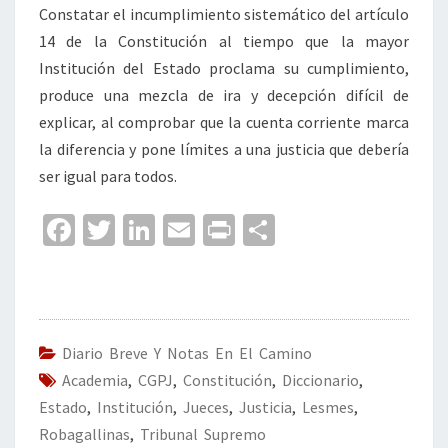
Constatar el incumplimiento sistemático del artículo
14 de la Constitución al tiempo que la mayor
Institución del Estado proclama su cumplimiento,
produce una mezcla de ira y decepción difícil de
explicar, al comprobar que la cuenta corriente marca
la diferencia y pone límites a una justicia que debería
ser igual para todos.
Fa
T
Li
E
Pr
C
ce
wi
n
m
in
o
b
tt
ke
ai
t
m
o
er
dI
l
p
o
n
ar
Diario Breve Y Notas En El Camino
Academia
k
,
CGPJ
,
Constitución
,
tir
Diccionario
,
Estado
,
Institución
,
Jueces
,
Justicia
,
Lesmes
,
Robagallinas
,
Tribunal Supremo