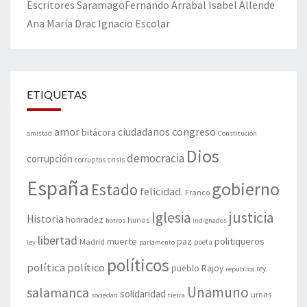
Escritores
Saramago
Fernando Arrabal
Isabel Allende
Ana María Drac
Ignacio Escolar
ETIQUETAS
amor
congreso
ciudadanos
bitácora
amistad
Constitución
Dios
democracia
corrupción
corruptos
crisis
España
gobierno
Estado
felicidad.
Franco
justicia
Iglesia
Historia
honradez
hunos
hotros
indignados
libertad
muerte
politiqueros
Madrid
paz
poeta
ley
parlamento
políticos
política
político
pueblo
Rajoy
rey
república
Unamuno
salamanca
solidaridad
urnas
sociedad
tierra