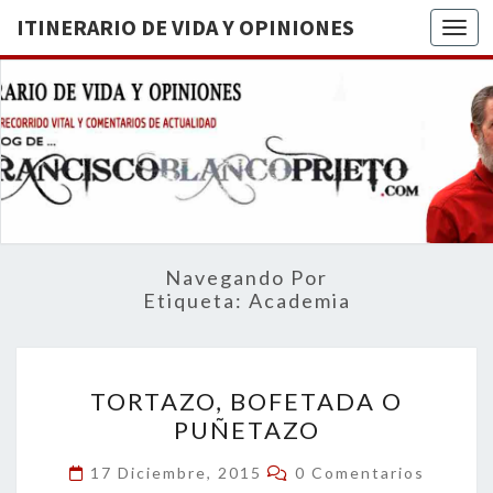
ITINERARIO DE VIDA Y OPINIONES
Togg
ITINERA
BREVE
RECORRIDO
VITAL Y
DE VIDA
COMENTARIOS
DE
OPINION
ACTUALIDAD
Navegando Por
Etiqueta:
Academia
TORTAZO,
TORTAZO, BOFETADA O
BOFETADA
PUÑETAZO
O
PUÑETAZO
Comentarios
17 Diciembre, 2015
0 Comentarios