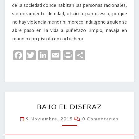
de la sociedad donde habitan las personas racionales,
sin miramiento de edad, oficio o parentesco, porque
no hay violencia menor ni merece indulgencia quien se
abre paso en la vida a puñetazo limpio, navaja en
mano o con pistola en cartuchera.
Fa
T
Li
E
Pr
C
ce
wi
n
m
in
o
b
tt
ke
ai
t
m
o
er
dI
l
p
o
n
ar
BAJO
k
tir
BAJO EL DISFRAZ
EL
DISFRAZ
Comentarios
9 Noviembre, 2015
0 Comentarios