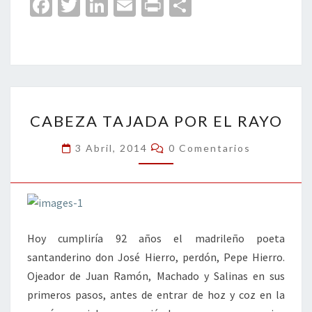
Fa
T
Li
E
Pr
C
ce
wi
n
m
in
o
b
tt
ke
ai
t
m
o
er
dI
l
p
o
n
ar
CABEZA
k
tir
CABEZA TAJADA POR EL RAYO
TAJADA
POR
Comentarios
3 Abril, 2014
0 Comentarios
EL
RAYO
Hoy cumpliría 92 años el madrileño poeta
santanderino don José Hierro, perdón, Pepe Hierro.
Ojeador de Juan Ramón, Machado y Salinas en sus
primeros pasos, antes de entrar de hoz y coz en la