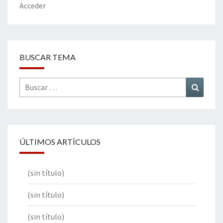
k
tir
Acceder
BUSCAR TEMA
Buscar
Buscar
por:
ÚLTIMOS ARTÍCULOS
(sin título)
(sin título)
(sin título)