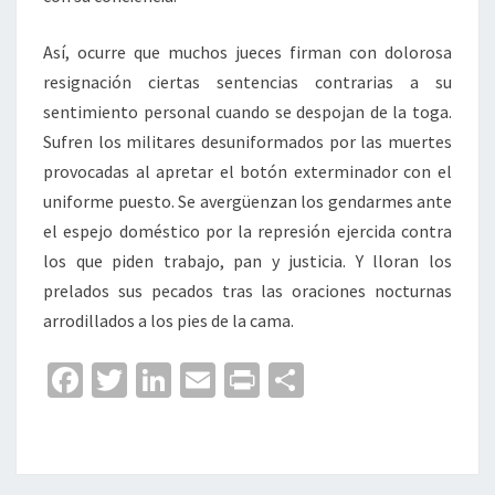
Así, ocurre que muchos jueces firman con dolorosa
resignación ciertas sentencias contrarias a su
sentimiento personal cuando se despojan de la toga.
Sufren los militares desuniformados por las muertes
provocadas al apretar el botón exterminador con el
uniforme puesto. Se avergüenzan los gendarmes ante
el espejo doméstico por la represión ejercida contra
los que piden trabajo, pan y justicia. Y lloran los
prelados sus pecados tras las oraciones nocturnas
arrodillados a los pies de la cama.
Fa
T
Li
E
Pr
C
ce
wi
n
m
in
o
b
tt
ke
ai
t
m
o
er
dI
l
p