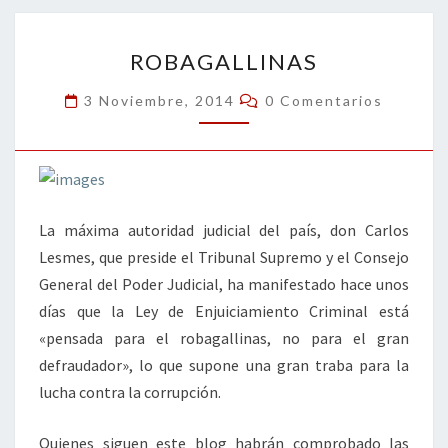
o
n
ar
ROBAGALLINAS
k
tir
ROBAGALLINAS
Comentarios
3 Noviembre, 2014
0 Comentarios
La máxima autoridad judicial del país, don Carlos
Lesmes, que preside el Tribunal Supremo y el Consejo
General del Poder Judicial, ha manifestado hace unos
días que la Ley de Enjuiciamiento Criminal está
«pensada para el robagallinas, no para el gran
defraudador», lo que supone una gran traba para la
lucha contra la corrupción.
Quienes siguen este blog habrán comprobado las