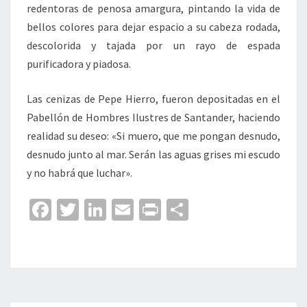
redentoras de penosa amargura, pintando la vida de
bellos colores para dejar espacio a su cabeza rodada,
descolorida y tajada por un rayo de espada
purificadora y piadosa.
Las cenizas de Pepe Hierro, fueron depositadas en el
Pabellón de Hombres Ilustres de Santander, haciendo
realidad su deseo: «Si muero, que me pongan desnudo,
desnudo junto al mar. Serán las aguas grises mi escudo
y no habrá que luchar».
Fa
T
Li
E
Pr
C
ce
wi
n
m
in
o
b
tt
ke
ai
t
m
o
er
dI
l
p
o
n
ar