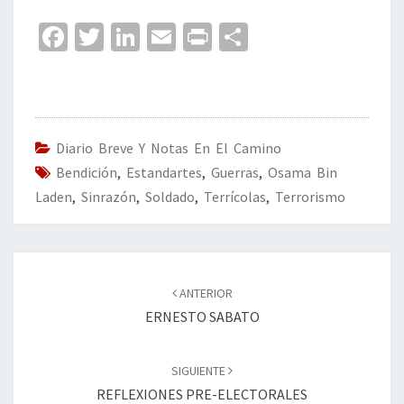
Fa
T
Li
E
Pr
C
ce
wi
n
m
in
o
b
tt
ke
ai
t
m
o
er
dI
l
p
o
n
ar
Diario Breve Y Notas En El Camino
Bendición
k
,
Estandartes
,
Guerras
tir
,
Osama Bin
Laden
,
Sinrazón
,
Soldado
,
Terrícolas
,
Terrorismo
Navegación
de
ANTERIOR
entradas
ERNESTO SABATO
SIGUIENTE
REFLEXIONES PRE-ELECTORALES