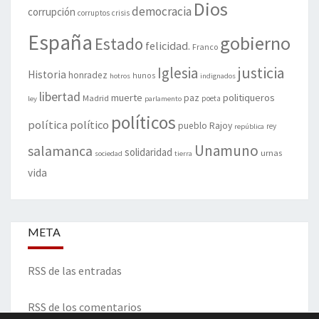
Dios
democracia
corrupción
corruptos
crisis
España
gobierno
Estado
felicidad.
Franco
justicia
Iglesia
Historia
honradez
hunos
hotros
indignados
libertad
muerte
politiqueros
Madrid
paz
poeta
ley
parlamento
políticos
política
político
pueblo
Rajoy
rey
república
Unamuno
salamanca
solidaridad
urnas
sociedad
tierra
vida
META
RSS de las entradas
RSS de los comentarios