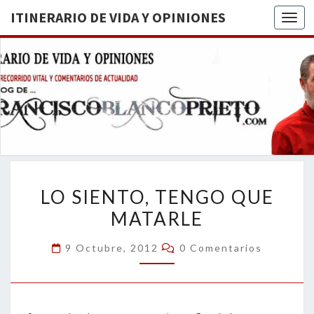
ITINERARIO DE VIDA Y OPINIONES
Togg
ITINERA
BREVE
RECORRIDO
VITAL Y
DE VIDA
COMENTARIOS
DE
OPINION
ACTUALIDAD
LO
LO SIENTO, TENGO QUE
SIENTO,
MATARLE
TENGO
QUE
Comentarios
9 Octubre, 2012
0 Comentarios
MATARLE