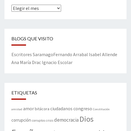
Archivos
BLOGS QUE VISITO
Escritores
Saramago
Fernando Arrabal
Isabel Allende
Ana María Drac
Ignacio Escolar
ETIQUETAS
amor
congreso
ciudadanos
bitácora
amistad
Constitución
Dios
democracia
corrupción
corruptos
crisis