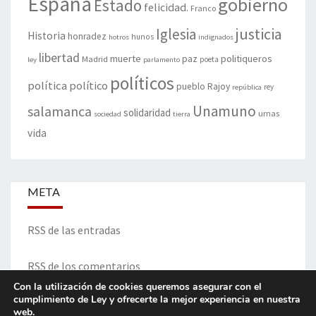
España
gobierno
Estado
felicidad.
Franco
justicia
Iglesia
Historia
honradez
hunos
hotros
indignados
libertad
muerte
politiqueros
Madrid
paz
poeta
ley
parlamento
políticos
política
político
pueblo
Rajoy
rey
república
Unamuno
salamanca
solidaridad
urnas
sociedad
tierra
vida
META
RSS de las entradas
RSS de los comentarios
Con la utilización de cookies queremos asegurar con el
cumplimiento de Ley y ofrecerte la mejor experiencia en nuestra
web.