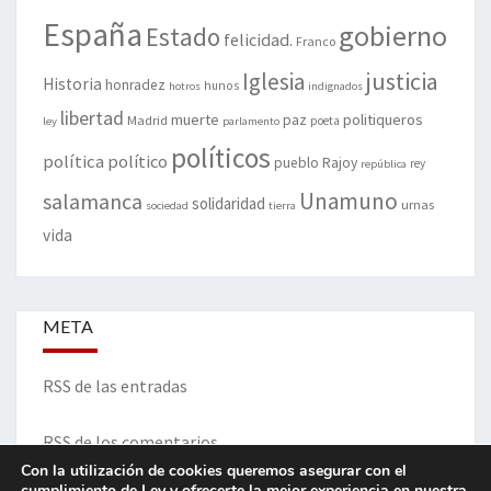
España
gobierno
Estado
felicidad.
Franco
justicia
Iglesia
Historia
honradez
hunos
hotros
indignados
libertad
muerte
politiqueros
Madrid
paz
poeta
ley
parlamento
políticos
política
político
pueblo
Rajoy
rey
república
Unamuno
salamanca
solidaridad
urnas
sociedad
tierra
vida
META
RSS de las entradas
RSS de los comentarios
Con la utilización de cookies queremos asegurar con el
cumplimiento de Ley y ofrecerte la mejor experiencia en nuestra