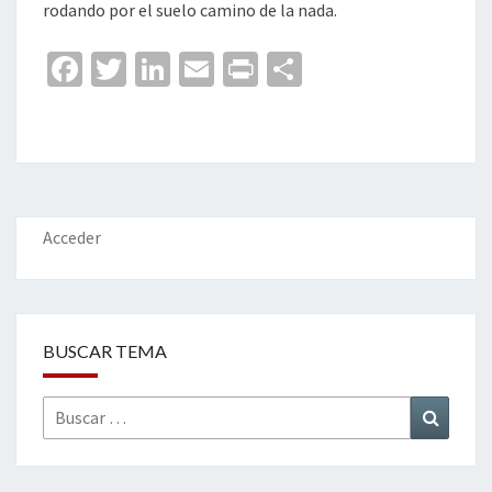
rodando por el suelo camino de la nada.
Fa
T
Li
E
Pr
C
ce
wi
n
m
in
o
b
tt
ke
ai
t
m
o
er
dI
l
p
o
n
ar
k
tir
Acceder
BUSCAR TEMA
Buscar
Buscar
por: