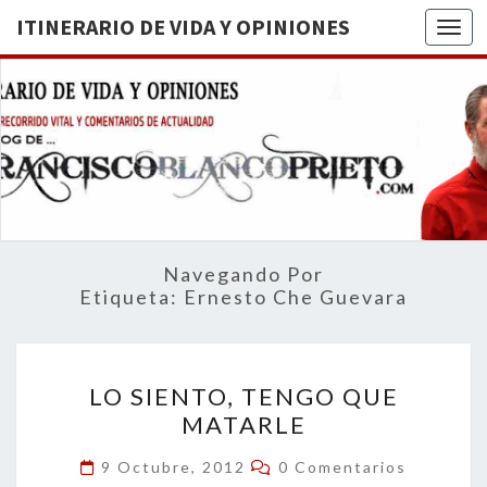
ITINERARIO DE VIDA Y OPINIONES
Togg
ITINERA
BREVE
RECORRIDO
VITAL Y
DE VIDA
COMENTARIOS
DE
OPINION
ACTUALIDAD
Navegando Por
Etiqueta:
Ernesto Che Guevara
LO
LO SIENTO, TENGO QUE
SIENTO,
MATARLE
TENGO
QUE
Comentarios
9 Octubre, 2012
0 Comentarios