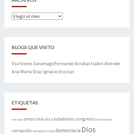
Archivos
BLOGS QUE VISITO
Escritores
Saramago
Fernando Arrabal
Isabel Allende
Ana María Drac
Ignacio Escolar
ETIQUETAS
amor
congreso
ciudadanos
bitácora
amistad
Constitución
Dios
democracia
corrupción
corruptos
crisis