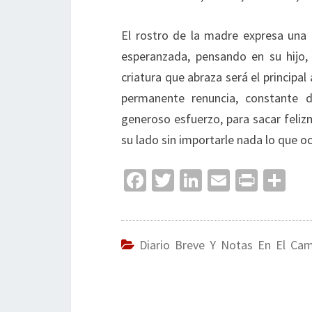
El rostro de la madre expresa una 
esperanzada, pensando en su hijo,
criatura que abraza será el principal
permanente renuncia, constante de
generoso esfuerzo, para sacar fel
su lado sin importarle nada lo que oc
Fa
T
Li
E
Pr
C
ce
wi
n
m
in
o
b
tt
ke
ai
t
m
o
er
dI
l
p
Diario Breve Y Notas En El Ca
o
n
ar
k
tir