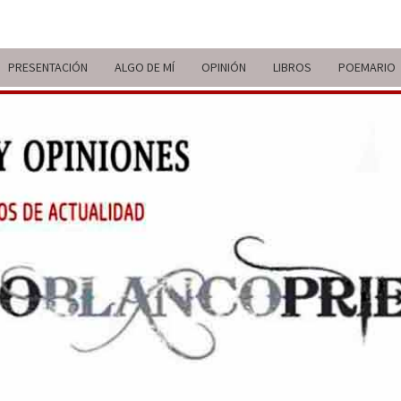
PRESENTACIÓN
ALGO DE MÍ
OPINIÓN
LIBROS
POEMARIO
ITIN
BREVE
RECORRIDO
VITAL Y
COMENTARIOS
DE V
DE
ACTUALIDAD