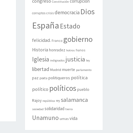
congreso
corrupción
Constitución
Dios
democracia
corruptos
crisis
España
Estado
gobierno
felicidad.
Franco
Historia
honradez
hunos
hotros
justicia
Iglesia
indignados
ley
libertad
muerte
Madrid
parlamento
política
politiqueros
paz
poeta
políticos
político
pueblo
salamanca
Rajoy
rey
república
solidaridad
sociedad
tierra
Unamuno
vida
urnas