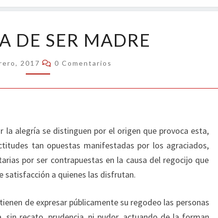
OPIN
LA
HA DE SER MADRE
DICHA
DE
Comentarios
rero, 2017
0 Comentarios
SER
MADRE
 la alegría se distinguen por el origen que provoca esta,
ctitudes tan opuestas manifestadas por los agraciados,
rias por ser contrapuestas en la causa del regocijo que
 satisfacción a quienes las disfrutan.
e tienen de expresar públicamente su regodeo las personas
a, sin recato, prudencia, ni pudor, actuando de la forman