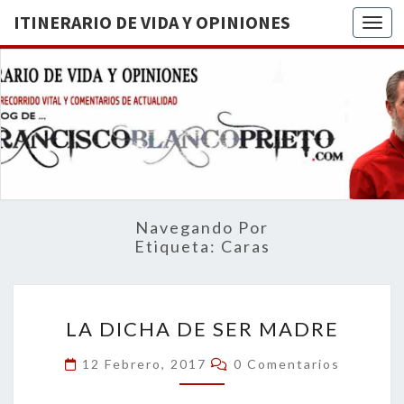
ITINERARIO DE VIDA Y OPINIONES
Togg
ITINERA
BREVE
RECORRIDO
VITAL Y
DE VIDA
COMENTARIOS
DE
OPINION
ACTUALIDAD
Navegando Por
Etiqueta:
Caras
LA
LA DICHA DE SER MADRE
DICHA
DE
Comentarios
12 Febrero, 2017
0 Comentarios
SER