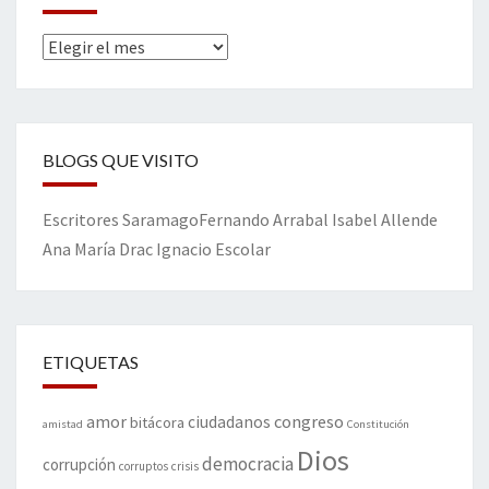
Archivos
BLOGS QUE VISITO
Escritores
Saramago
Fernando Arrabal
Isabel Allende
Ana María Drac
Ignacio Escolar
ETIQUETAS
amor
congreso
ciudadanos
bitácora
amistad
Constitución
Dios
democracia
corrupción
corruptos
crisis