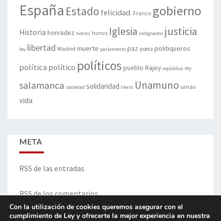
España
gobierno
Estado
felicidad.
Franco
justicia
Iglesia
Historia
honradez
hunos
hotros
indignados
libertad
muerte
politiqueros
Madrid
paz
poeta
ley
parlamento
políticos
política
político
pueblo
Rajoy
rey
república
Unamuno
salamanca
solidaridad
urnas
sociedad
tierra
vida
META
RSS de las entradas
RSS de los comentarios
Con la utilización de cookies queremos asegurar con el
cumplimiento de Ley y ofrecerte la mejor experiencia en nuestra