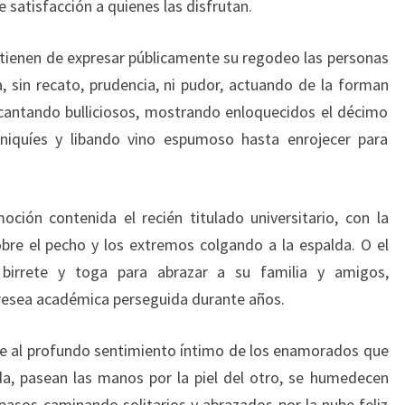
 satisfacción a quienes las disfrutan.
e tienen de expresar públicamente su regodeo las personas
a, sin recato, prudencia, ni pudor, actuando de la forman
cantando bulliciosos, mostrando enloquecidos el décimo
niquíes y libando vino espumoso hasta enrojecer para
ción contenida el recién titulado universitario, con la
obre el pecho y los extremos colgando a la espalda. O el
 birrete y toga para abrazar a su familia y amigos,
presea académica perseguida durante años.
le al profundo sentimiento íntimo de los enamorados que
ada, pasean las manos por la piel del otro, se humedecen
pasos caminando solitarios y abrazados por la nube feliz