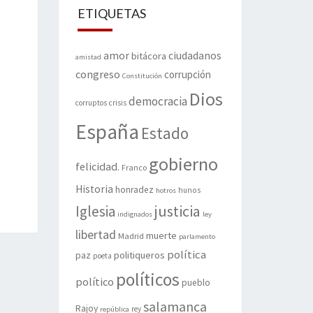
ETIQUETAS
amor
ciudadanos
bitácora
amistad
congreso
corrupción
Constitución
Dios
democracia
corruptos
crisis
España
Estado
gobierno
felicidad.
Franco
Historia
honradez
hunos
hotros
justicia
Iglesia
indignados
ley
libertad
muerte
Madrid
parlamento
política
politiqueros
paz
poeta
políticos
político
pueblo
salamanca
Rajoy
rey
república