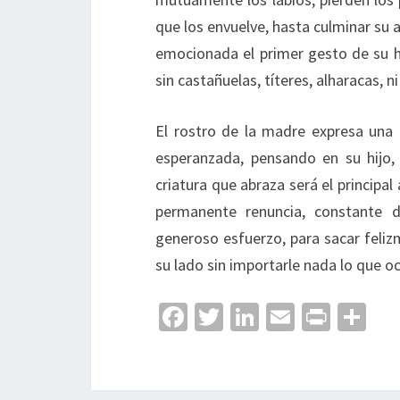
que los envuelve, hasta culminar su
emocionada el primer gesto de su hi
sin castañuelas, títeres, alharacas, n
El rostro de la madre expresa una 
esperanzada, pensando en su hijo,
criatura que abraza será el principal
permanente renuncia, constante de
generoso esfuerzo, para sacar fel
su lado sin importarle nada lo que oc
Fa
T
Li
E
Pr
C
ce
wi
n
m
in
o
b
tt
ke
ai
t
m