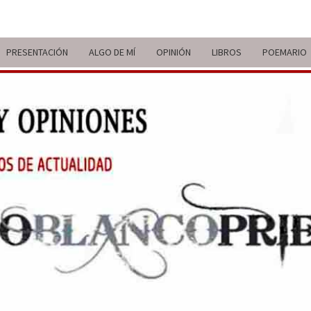
PRESENTACIÓN
ALGO DE MÍ
OPINIÓN
LIBROS
POEMARIO
ITIN
BREVE
RECORRIDO
VITAL Y
COMENTARIOS
DE V
DE
ACTUALIDAD