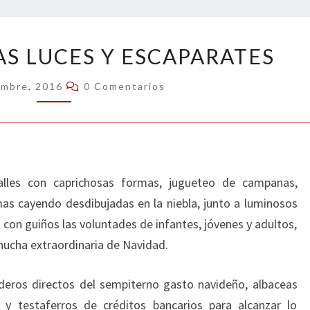
EMBAUCADORAS
 LUCES Y ESCAPARATES
LUCES
Y
Comentarios
embre, 2016
0 Comentarios
ESCAPARATES
calles con caprichosas formas, jugueteo de campanas,
mas cayendo desdibujadas en la niebla, junto a luminosos
con guiños las voluntades de infantes, jóvenes y adultos,
hucha extraordinaria de Navidad.
deros directos del sempiterno gasto navideño, albaceas
y testaferros de créditos bancarios para alcanzar lo