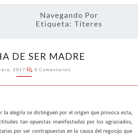
OPIN
Navegando Por
Etiqueta:
Títeres
LA
HA DE SER MADRE
DICHA
DE
Comentarios
rero, 2017
0 Comentarios
SER
MADRE
 la alegría se distinguen por el origen que provoca esta,
ctitudes tan opuestas manifestadas por los agraciados,
rias por ser contrapuestas en la causa del regocijo que