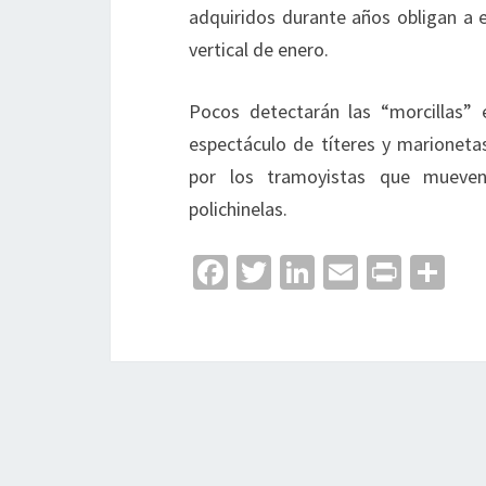
adquiridos durante años obligan a 
vertical de enero.
Pocos detectarán las “morcillas” e
espectáculo de títeres y marioneta
por los tramoyistas que mueven 
polichinelas.
Fa
T
Li
E
Pr
C
ce
wi
n
m
in
o
b
tt
ke
ai
t
m
o
er
dI
l
p
o
n
ar
k
tir