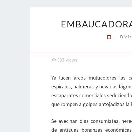
o
er
dI
l
p
o
n
ar
k
tir
EMBAUCADORAS
11 Dici
333
views
Ya lucen arcos multicolores las 
espirales, palmeras y nevadas lágri
escaparates comerciales seduciendo 
que rompen a golpes antojadizos la 
Se avecinan días consumistas, here
de antiguas bonanzas económicas 