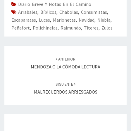
o
n
ar
Diario Breve Y Notas En El Camino
Arrabales
k
,
Bíblicos
,
Chabolas
,
tir
Consumistas
,
Escaparates
,
Luces
,
Marionetas
,
Navidad
,
Niebla
,
Peñafort
,
Polichinelas
,
Raimundo
,
Títeres
,
Zulos
Navegación
de
ANTERIOR
entradas
MENDOZA O LA CÓMODA LECTURA
SIGUIENTE
MALRECUERDOS ARRIESGADOS