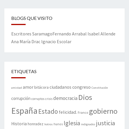
BLOGS QUE VISITO
Escritores
Saramago
Fernando Arrabal
Isabel Allende
Ana María Drac
Ignacio Escolar
ETIQUETAS
amor
congreso
ciudadanos
bitácora
amistad
Constitución
Dios
democracia
corrupción
corruptos
crisis
España
gobierno
Estado
felicidad.
Franco
justicia
Iglesia
Historia
honradez
hunos
hotros
indignados