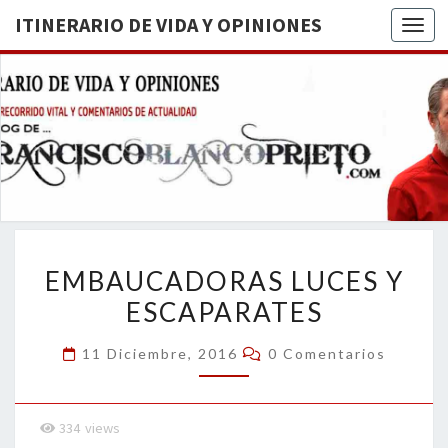
ITINERARIO DE VIDA Y OPINIONES
Togg
ITINERA
BREVE
RECORRIDO
VITAL Y
DE VIDA
COMENTARIOS
DE
OPINION
ACTUALIDAD
EMBAUCADORAS
EMBAUCADORAS LUCES Y
LUCES
ESCAPARATES
Y
ESCAPARATES
Comentarios
11 Diciembre, 2016
0 Comentarios
334
views