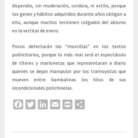
dispendio, sin moderación, cordura, ni estilo, porque
los genes y hábitos adquiridos durante años obligan a
ello, aunque muchos terminen colgados del abismo
en la vertical de enero.
Pocos detectarán las “morcillas” en los textos
publicitarios, porque lo más real será el espectáculo
de títeres y marionetas que representaran a diario
quienes se dejan manipular por los tramoyistas que
mueven entre bambalinas los hilos de sus
incondicionales polichinelas.
Fa
T
Li
E
Pr
C
ce
wi
n
m
in
o
b
tt
ke
ai
t
m
o
er
dI
l
p