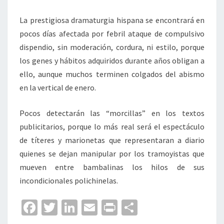
La prestigiosa dramaturgia hispana se encontrará en
pocos días afectada por febril ataque de compulsivo
dispendio, sin moderación, cordura, ni estilo, porque
los genes y hábitos adquiridos durante años obligan a
ello, aunque muchos terminen colgados del abismo
en la vertical de enero.
Pocos detectarán las “morcillas” en los textos
publicitarios, porque lo más real será el espectáculo
de títeres y marionetas que representaran a diario
quienes se dejan manipular por los tramoyistas que
mueven entre bambalinas los hilos de sus
incondicionales polichinelas.
Fa
T
Li
E
Pr
C
ce
wi
n
m
in
o