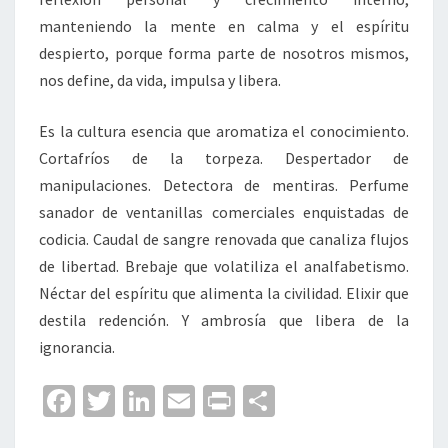
manteniendo la mente en calma y el espíritu
despierto, porque forma parte de nosotros mismos,
nos define, da vida, impulsa y libera.
Es la cultura esencia que aromatiza el conocimiento.
Cortafríos de la torpeza. Despertador de
manipulaciones. Detectora de mentiras. Perfume
sanador de ventanillas comerciales enquistadas de
codicia. Caudal de sangre renovada que canaliza flujos
de libertad. Brebaje que volatiliza el analfabetismo.
Néctar del espíritu que alimenta la civilidad. Elixir que
destila redención. Y ambrosía que libera de la
ignorancia.
Fa
T
Li
E
Pr
C
ce
wi
n
m
in
o