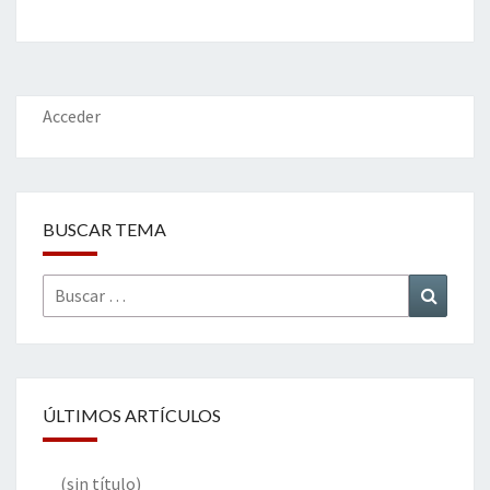
b
tt
ke
ai
t
m
o
er
dI
l
p
o
n
ar
k
tir
Acceder
BUSCAR TEMA
Buscar
Buscar
por:
ÚLTIMOS ARTÍCULOS
(sin título)