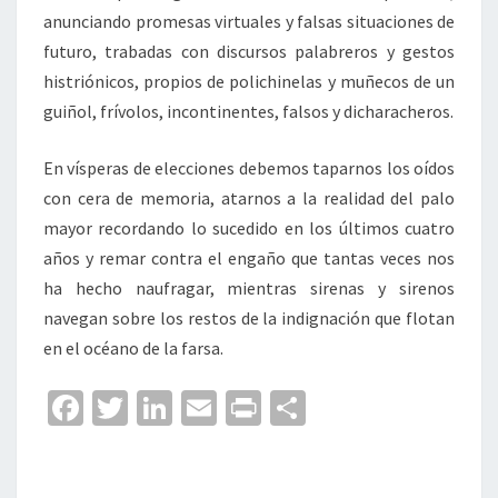
anunciando promesas virtuales y falsas situaciones de
futuro, trabadas con discursos palabreros y gestos
histriónicos, propios de polichinelas y muñecos de un
guiñol, frívolos, incontinentes, falsos y dicharacheros.
En vísperas de elecciones debemos taparnos los oídos
con cera de memoria, atarnos a la realidad del palo
mayor recordando lo sucedido en los últimos cuatro
años y remar contra el engaño que tantas veces nos
ha hecho naufragar, mientras sirenas y sirenos
navegan sobre los restos de la indignación que flotan
en el océano de la farsa.
Fa
T
Li
E
Pr
C
ce
wi
n
m
in
o
b
tt
ke
ai
t
m