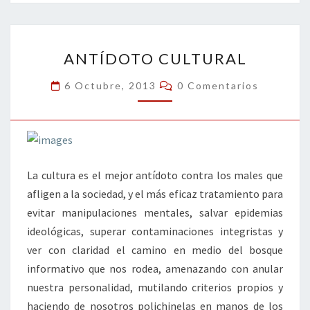
o
er
dI
l
p
o
n
ar
ANTÍDOTO
k
tir
ANTÍDOTO CULTURAL
CULTURAL
Comentarios
6 Octubre, 2013
0 Comentarios
La cultura es el mejor antídoto contra los males que
afligen a la sociedad, y el más eficaz tratamiento para
evitar manipulaciones mentales, salvar epidemias
ideológicas, superar contaminaciones integristas y
ver con claridad el camino en medio del bosque
informativo que nos rodea, amenazando con anular
nuestra personalidad, mutilando criterios propios y
haciendo de nosotros polichinelas en manos de los