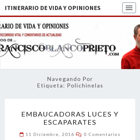
ITINERARIO DE VIDA Y OPINIONES
Togg
ITINERA
BREVE
RECORRIDO
VITAL Y
DE VIDA
COMENTARIOS
DE
OPINION
ACTUALIDAD
Navegando Por
Etiqueta:
Polichinelas
EMBAUCADORAS
EMBAUCADORAS LUCES Y
LUCES
ESCAPARATES
Y
ESCAPARATES
Comentarios
11 Diciembre, 2016
0 Comentarios