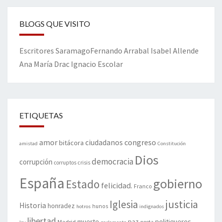
BLOGS QUE VISITO
Escritores
Saramago
Fernando Arrabal
Isabel Allende
Ana María Drac
Ignacio Escolar
ETIQUETAS
amor
congreso
ciudadanos
bitácora
amistad
Constitución
Dios
democracia
corrupción
corruptos
crisis
España
gobierno
Estado
felicidad.
Franco
justicia
Iglesia
Historia
honradez
hunos
hotros
indignados
libertad
muerte
politiqueros
Madrid
paz