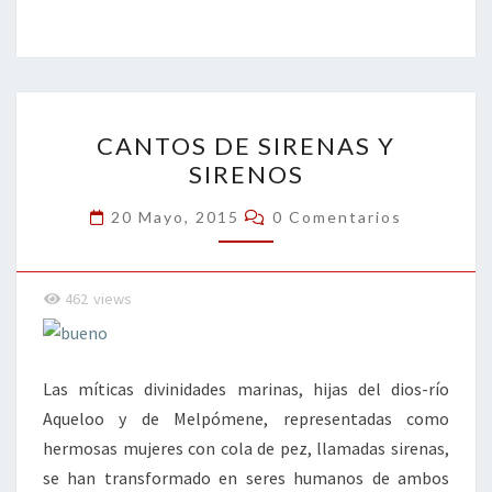
b
tt
ke
ai
t
m
o
er
dI
l
p
o
n
ar
CANTOS
k
tir
CANTOS DE SIRENAS Y
DE
SIRENOS
SIRENAS
Y
Comentarios
20 Mayo, 2015
0 Comentarios
SIRENOS
462
views
Las míticas divinidades marinas, hijas del dios-río
Aqueloo y de Melpómene, representadas como
hermosas mujeres con cola de pez, llamadas sirenas,
se han transformado en seres humanos de ambos