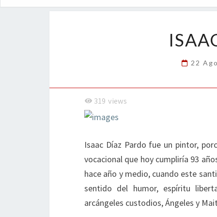
ISAA
22 Ag
319
views
Isaac Díaz Pardo fue un pintor, porc
vocacional que hoy cumpliría 93 años,
hace año y medio, cuando este santi
sentido del humor, espíritu liber
arcángeles custodios, Ángeles y Mait