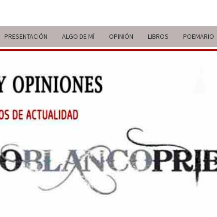
PRESENTACIÓN
ALGO DE MÍ
OPINIÓN
LIBROS
POEMARIO
ITIN
BREVE
RECORRIDO
VITAL Y
COMENTARIOS
DE V
DE
ACTUALIDAD