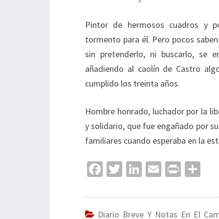
Pintor de hermosos cuadros y por
tormento para él. Pero pocos saben
sin pretenderlo, ni buscarlo, se 
añadiendo al caolín de Castro al
cumplido los treinta años.
Hombre honrado, luchador por la lib
y solidario, que fue engañado por s
familiares cuando esperaba en la esta
Fa
T
Li
E
Pr
C
ce
wi
n
m
in
o
b
tt
ke
ai
t
m
o
er
dI
l
p
Diario Breve Y Notas En El Ca