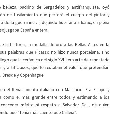
 belleza, padrino de Sargadelos y antifranquista, oyó
tón de fusilamiento que perforó el cuerpo del pintor y
 de la guerra incivil, dejando huérfano a Isaac, en plena
sojuzgaba España entera.
e la historia, la medalla de oro a las Bellas Artes en la
sus palabras que Picasso no hizo nunca porcelana, sino
lego que la cerámica del siglo XVIII era arte de repostería
s y artificiosos, que le restaban el valor que pretendían
s, Dresde y Copenhague.
en el Renacimiento italiano con Massacio, Fra Filippo y
ya como el más grande entre todos y estimando a los
n conceder mérito ni respeto a Salvador Dalí, de quien
iendo que “tenía más cuento que Calleja”.