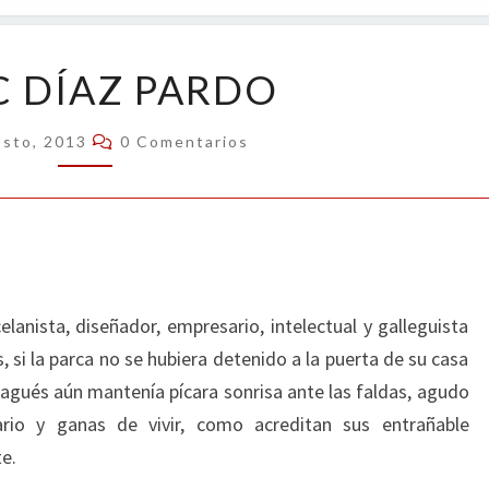
OPIN
ISAAC
C DÍAZ PARDO
DÍAZ
PARDO
Comentarios
osto, 2013
0 Comentarios
elanista, diseñador, empresario, intelectual y galleguista
 si la parca no se hubiera detenido a la puerta de su casa
agués aún mantenía pícara sonrisa ante las faldas, agudo
tario y ganas de vivir, como acreditan sus entrañable
e.