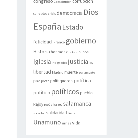
congreso
corrupción
Constitución
Dios
democracia
corruptos
crisis
España
Estado
gobierno
felicidad.
Franco
Historia
honradez
hunos
hotros
justicia
Iglesia
indignados
ley
libertad
muerte
Madrid
parlamento
política
politiqueros
paz
poeta
políticos
político
pueblo
salamanca
Rajoy
rey
república
solidaridad
sociedad
tierra
Unamuno
vida
urnas