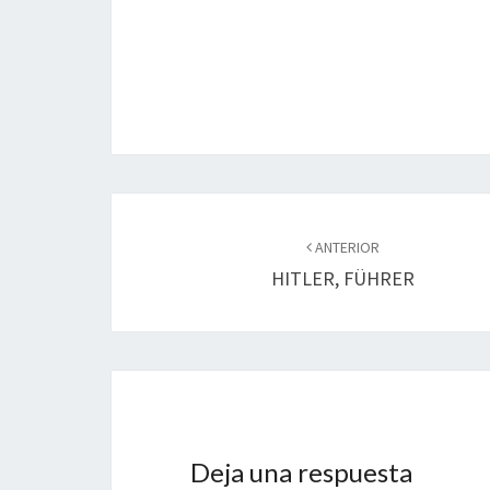
o
n
ar
k
tir
Navegación
de
ANTERIOR
HITLER, FÜHRER
entradas
Deja una respuesta