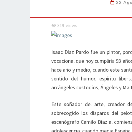
22 Ag
319
views
Isaac Díaz Pardo fue un pintor, porc
vocacional que hoy cumpliría 93 años,
hace año y medio, cuando este santi
sentido del humor, espíritu liber
arcángeles custodios, Ángeles y Mait
Este soñador del arte, creador de
sobrecogido los disparos del pelo
escenógrafo Camilo Díaz al comienzo
adolescencia, cuando media España 