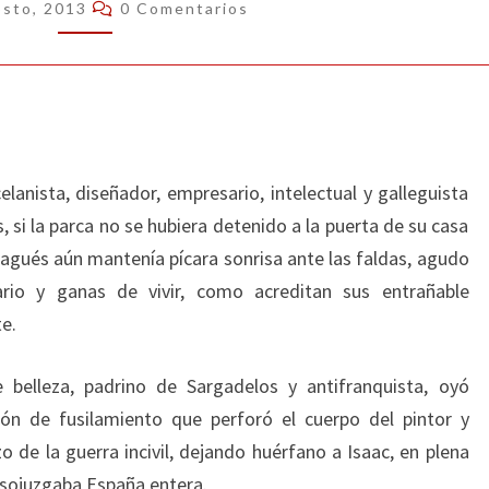
Comentarios
osto, 2013
0 Comentarios
elanista, diseñador, empresario, intelectual y galleguista
 si la parca no se hubiera detenido a la puerta de su casa
agués aún mantenía pícara sonrisa ante las faldas, agudo
tario y ganas de vivir, como acreditan sus entrañable
e.
 belleza, padrino de Sargadelos y antifranquista, oyó
tón de fusilamiento que perforó el cuerpo del pintor y
 de la guerra incivil, dejando huérfano a Isaac, en plena
sojuzgaba España entera.