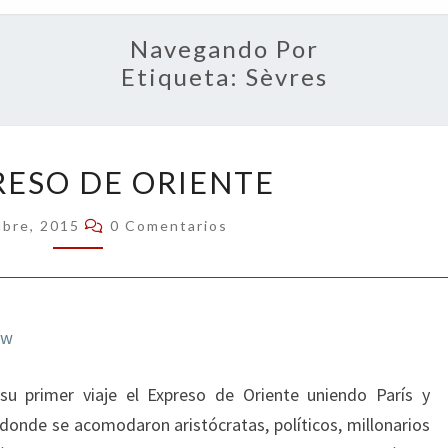
OPIN
Navegando Por
Etiqueta:
Sèvres
EL
RESO DE ORIENTE
EXPRESO
DE
Comentarios
ubre, 2015
0 Comentarios
ORIENTE
u primer viaje el Expreso de Oriente uniendo París y
donde se acomodaron aristócratas, políticos, millonarios