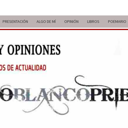
PRESENTACIÓN
ALGO DE MÍ
OPINIÓN
LIBROS
POEMARIO
ITIN
BREVE
RECORRIDO
VITAL Y
COMENTARIOS
DE V
DE
ACTUALIDAD