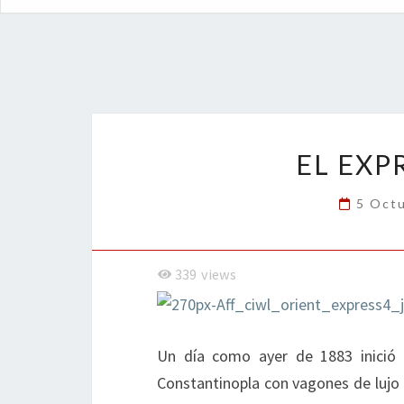
EL EXP
5 Oct
339
views
Un día como ayer de 1883 inició s
Constantinopla con vagones de lujo 