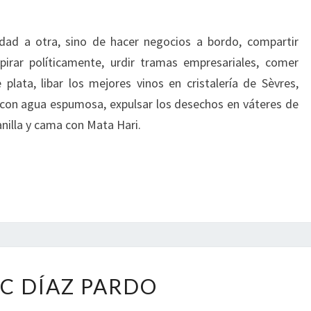
udad a otra, sino de hacer negocios a bordo, compartir
rar políticamente, urdir tramas empresariales, comer
 plata, libar los mejores vinos en cristalería de Sèvres,
con agua espumosa, expulsar los desechos en váteres de
nilla y cama con Mata Hari.
ISAAC
AC DÍAZ PARDO
DÍAZ
PARDO