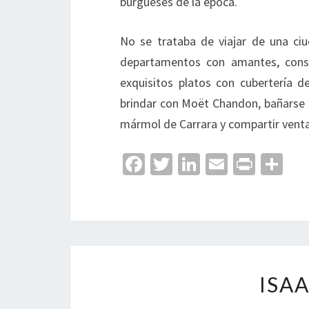
burgueses de la época.
No se trataba de viajar de una ci
departamentos con amantes, conspi
exquisitos platos con cubertería de
brindar con Moët Chandon, bañarse 
mármol de Carrara y compartir venta
Fa
T
Li
E
Pr
C
ce
wi
n
m
in
o
b
tt
ke
ai
t
m
o
er
dI
l
p
o
n
ar
k
tir
ISA