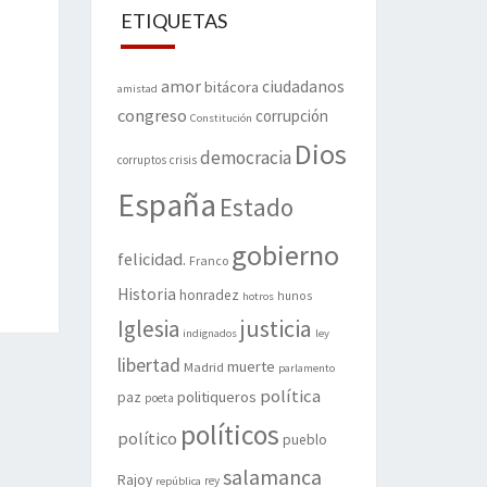
ETIQUETAS
amor
ciudadanos
bitácora
amistad
congreso
corrupción
Constitución
Dios
democracia
corruptos
crisis
España
Estado
gobierno
felicidad.
Franco
Historia
honradez
hunos
hotros
justicia
Iglesia
indignados
ley
libertad
muerte
Madrid
parlamento
política
politiqueros
paz
poeta
políticos
político
pueblo
salamanca
Rajoy
rey
república