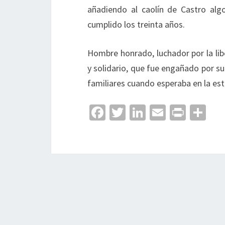
añadiendo al caolín de Castro al
cumplido los treinta años.
Hombre honrado, luchador por la lib
y solidario, que fue engañado por s
familiares cuando esperaba en la esta
Fa
T
Li
E
Pr
C
ce
wi
n
m
in
o
b
tt
ke
ai
t
m
o
er
dI
l
p
o
n
ar
k
tir