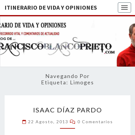
ITINERARIO DE VIDA Y OPINIONES
Togg
ITINERA
BREVE
RECORRIDO
VITAL Y
DE VIDA
COMENTARIOS
DE
OPINION
ACTUALIDAD
Navegando Por
Etiqueta:
Limoges
ISAAC
ISAAC DÍAZ PARDO
DÍAZ
PARDO
Comentarios
22 Agosto, 2013
0 Comentarios