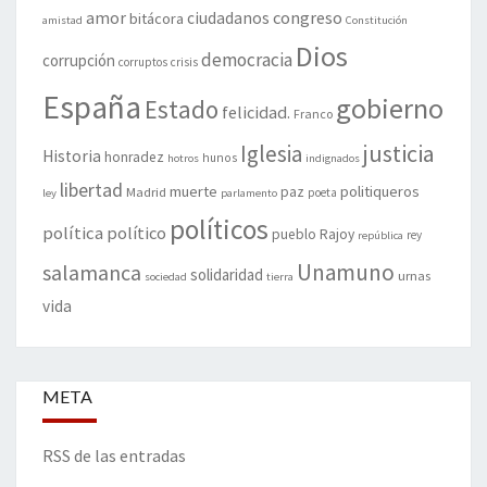
amor
congreso
ciudadanos
bitácora
amistad
Constitución
Dios
democracia
corrupción
corruptos
crisis
España
gobierno
Estado
felicidad.
Franco
justicia
Iglesia
Historia
honradez
hunos
hotros
indignados
libertad
muerte
politiqueros
Madrid
paz
poeta
ley
parlamento
políticos
política
político
pueblo
Rajoy
rey
república
Unamuno
salamanca
solidaridad
urnas
sociedad
tierra
vida
META
RSS de las entradas