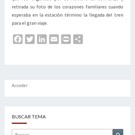
retirada su foto de los corazones familiares cuando
esperaba en la estación término la llegada del tren
para el gran viaje.
Fa
T
Li
E
Pr
C
ce
wi
n
m
in
o
b
tt
ke
ai
t
m
o
er
dI
l
p
o
n
ar
k
tir
Acceder
BUSCAR TEMA
Buscar
Buscar