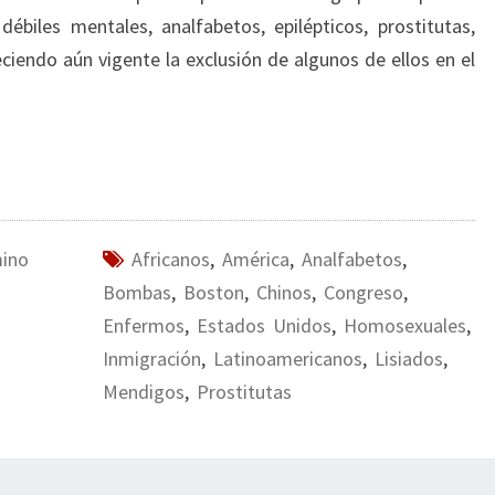
ébiles mentales, analfabetos, epilépticos, prostitutas,
endo aún vigente la exclusión de algunos de ellos en el
mino
Africanos
,
América
,
Analfabetos
,
Bombas
,
Boston
,
Chinos
,
Congreso
,
Enfermos
,
Estados Unidos
,
Homosexuales
,
Inmigración
,
Latinoamericanos
,
Lisiados
,
Mendigos
,
Prostitutas