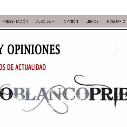
PRESENTACIÓN
ALGO DE MÍ
OPINIÓN
LIBROS
POEMARIO
ITIN
BREVE
RECORRIDO
VITAL Y
COMENTARIOS
DE V
DE
ACTUALIDAD