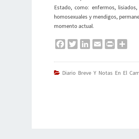
Estado, como: enfermos, lisiados, d
homosexuales y mendigos, permaneci
momento actual.
Fa
T
Li
E
Pr
C
ce
wi
n
m
in
o
b
tt
ke
ai
t
m
o
er
dI
l
p
Diario Breve Y Notas En El Ca
o
n
ar
k
tir