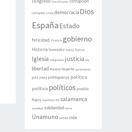
congreso
corrupción
Constitución
Dios
democracia
corruptos
crisis
España
Estado
gobierno
felicidad.
Franco
Historia
honradez
hunos
hotros
justicia
Iglesia
indignados
ley
libertad
muerte
Madrid
parlamento
política
politiqueros
paz
poeta
políticos
político
pueblo
salamanca
Rajoy
rey
república
solidaridad
sociedad
tierra
Unamuno
vida
urnas