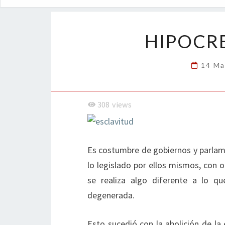
HIPOCRE
14 Ma
308
views
Es costumbre de gobiernos y parlament
lo legislado por ellos mismos, con 
se realiza algo diferente a lo q
degenerada.
Esto sucedió con la abolición de la 