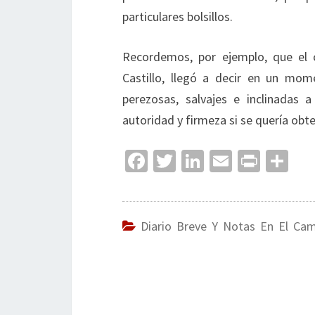
particulares bolsillos.
Recordemos, por ejemplo, que el c
Castillo, llegó a decir en un mom
perezosas, salvajes e inclinadas 
autoridad y firmeza si se quería obte
Fa
T
Li
E
Pr
C
ce
wi
n
m
in
o
b
tt
ke
ai
t
m
o
er
dI
l
p
Diario Breve Y Notas En El Ca
o
n
ar
k
tir