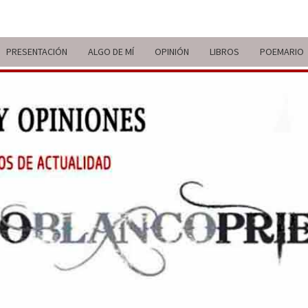
PRESENTACIÓN
ALGO DE MÍ
OPINIÓN
LIBROS
POEMARIO
ITIN
BREVE
RECORRIDO
VITAL Y
COMENTARIOS
DE V
DE
ACTUALIDAD