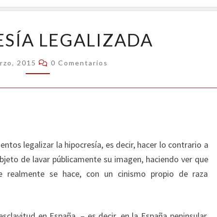
OPIN
HIPOCRESÍA
SÍA LEGALIZADA
LEGALIZADA
Comentarios
rzo, 2015
0 Comentarios
os legalizar la hipocresía, es decir, hacer lo contrario a
objeto de lavar públicamente su imagen, haciendo ver que
ue realmente se hace, con un cinismo propio de raza
esclavitud en España, – es decir, en la España peninsular,