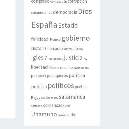
congreso
corrupción
Constitución
Dios
democracia
corruptos
crisis
España
Estado
gobierno
felicidad.
Franco
Historia
honradez
hunos
hotros
justicia
Iglesia
indignados
ley
libertad
muerte
Madrid
parlamento
política
politiqueros
paz
poeta
políticos
político
pueblo
salamanca
Rajoy
rey
república
solidaridad
sociedad
tierra
Unamuno
vida
urnas