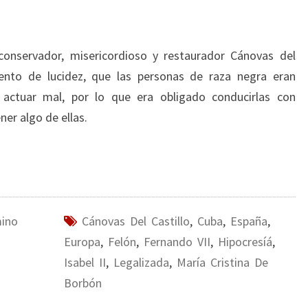
onservador, misericordioso y restaurador Cánovas del
ento de lucidez, que las personas de raza negra eran
a actuar mal, por lo que era obligado conducirlas con
ner algo de ellas.
mino
Cánovas Del Castillo
,
Cuba
,
España
,
Europa
,
Felón
,
Fernando VII
,
Hipocresíá
,
Isabel II
,
Legalizada
,
María Cristina De
Borbón