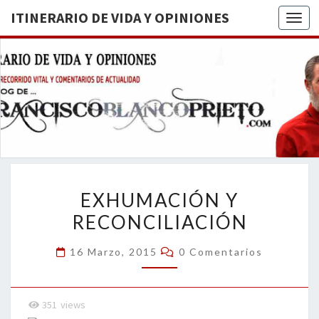
ITINERARIO DE VIDA Y OPINIONES
Togg
ITINERA
BREVE
RECORRIDO
VITAL Y
DE VIDA
COMENTARIOS
DE
OPINION
ACTUALIDAD
EXHUMACIÓN
EXHUMACIÓN Y
Y
RECONCILIACIÓN
RECONCILIACIÓN
Comentarios
16 Marzo, 2015
0 Comentarios
351
views