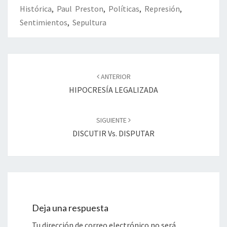
Histórica
,
Paul Preston
,
Políticas
,
Represión
,
Sentimientos
,
Sepultura
Navegación
de
ANTERIOR
entradas
HIPOCRESÍA LEGALIZADA
SIGUIENTE
DISCUTIR Vs. DISPUTAR
Deja una respuesta
Tu dirección de correo electrónico no será