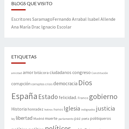
BLOGS QUE VISITO
Escritores
Saramago
Fernando Arrabal
Isabel Allende
Ana María Drac
Ignacio Escolar
ETIQUETAS
amor
congreso
ciudadanos
bitácora
amistad
Constitución
Dios
democracia
corrupción
corruptos
crisis
España
gobierno
Estado
felicidad.
Franco
justicia
Iglesia
Historia
honradez
hunos
hotros
indignados
libertad
muerte
politiqueros
Madrid
paz
poeta
ley
parlamento
políticos