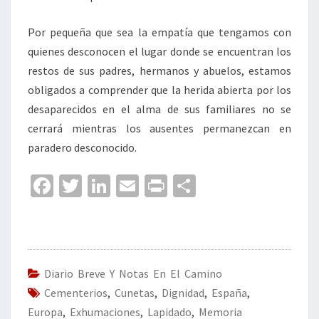
Por pequeña que sea la empatía que tengamos con
quienes desconocen el lugar donde se encuentran los
restos de sus padres, hermanos y abuelos, estamos
obligados a comprender que la herida abierta por los
desaparecidos en el alma de sus familiares no se
cerrará mientras los ausentes permanezcan en
paradero desconocido.
Fa
T
Li
E
Pr
C
ce
wi
n
m
in
o
b
tt
ke
ai
t
m
o
er
dI
l
p
o
n
ar
Diario Breve Y Notas En El Camino
Cementerios
k
,
Cunetas
,
Dignidad
tir
,
España
,
Europa
,
Exhumaciones
,
Lapidado
,
Memoria