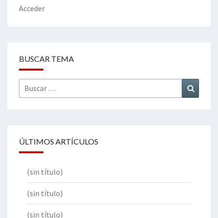
k
tir
Acceder
BUSCAR TEMA
Buscar
Buscar
por:
ÚLTIMOS ARTÍCULOS
(sin título)
(sin título)
(sin título)