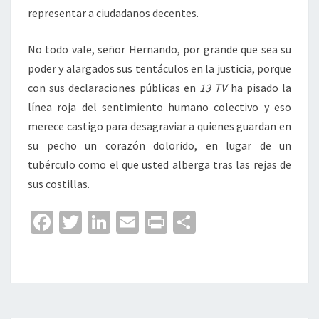
representar a ciudadanos decentes.
No todo vale, señor Hernando, por grande que sea su
poder y alargados sus tentáculos en la justicia, porque
con sus declaraciones públicas en
13 TV
ha pisado la
línea roja del sentimiento humano colectivo y eso
merece castigo para desagraviar a quienes guardan en
su pecho un corazón dolorido, en lugar de un
tubérculo como el que usted alberga tras las rejas de
sus costillas.
Fa
T
Li
E
Pr
C
ce
wi
n
m
in
o
b
tt
ke
ai
t
m
o
er
dI
l
p
o
n
ar