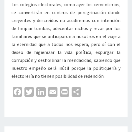
Los colegios electorales, como ayer los cementerios,
se convertirán en centros de peregrinación donde
creyentes y descreídos no acudiremos con intención
de limpiar tumbas, adecentar nichos y rezar por los
familiares que se anticiparon a nosotros en el viaje a
la eternidad que a todos nos espera, pero sí con el
deseo de higienizar la vida política, expurgar la
corrupción y deshollinar la mendacidad, sabiendo que
nuestro empeño será inútil porque la politiquería y
electorería no tienen posibilidad de redención.
Fa
T
Li
E
Pr
C
ce
wi
n
m
in
o
b
tt
ke
ai
t
m
o
er
dI
l
p
o
n
ar