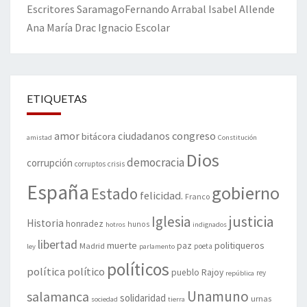
Escritores
Saramago
Fernando Arrabal
Isabel Allende
Ana María Drac
Ignacio Escolar
ETIQUETAS
amor
congreso
ciudadanos
bitácora
amistad
Constitución
Dios
democracia
corrupción
corruptos
crisis
España
gobierno
Estado
felicidad.
Franco
justicia
Iglesia
Historia
honradez
hunos
hotros
indignados
libertad
muerte
politiqueros
Madrid
paz
poeta
ley
parlamento
políticos
política
político
pueblo
Rajoy
rey
república
Unamuno
salamanca
solidaridad
urnas
sociedad
tierra