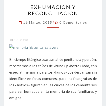
EXHUMACIÓN
k
tir
EXHUMACIÓN Y
Y
RECONCILIACIÓN
RECONCILIACIÓN
Comentarios
16 Marzo, 2015
0 Comentarios
351
views
En tiempo litúrgico cuaresmal de penitencia y perdón,
recordamos a los caídos de «huno» y «hotro» lado, con
especial memoria para los «hunos» que descansan sin
identificar en fosas comunes, pues las fotografías de
los «hotros» figuran en las cruces de los cementerios
para ser honrados en la memoria de sus familiares y
amigos.