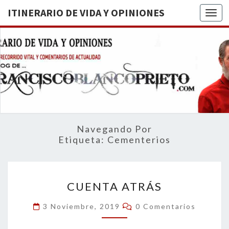
ITINERARIO DE VIDA Y OPINIONES
Togg
ITINERA
BREVE
RECORRIDO
VITAL Y
DE VIDA
COMENTARIOS
DE
OPINION
ACTUALIDAD
Navegando Por
Etiqueta:
Cementerios
CUENTA
CUENTA ATRÁS
ATRÁS
Comentarios
3 Noviembre, 2019
0 Comentarios