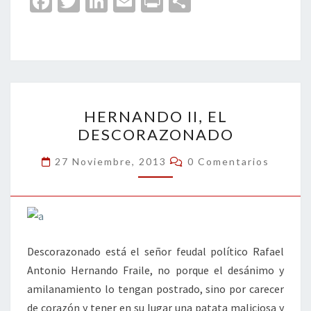
Fa
T
Li
E
Pr
C
ce
wi
n
m
in
o
b
tt
ke
ai
t
m
o
er
dI
l
p
o
n
ar
HERNANDO
k
tir
HERNANDO II, EL
II,
DESCORAZONADO
EL
DESCORAZONADO
Comentarios
27 Noviembre, 2013
0 Comentarios
Descorazonado está el señor feudal político Rafael
Antonio Hernando Fraile, no porque el desánimo y
amilanamiento lo tengan postrado, sino por carecer
de corazón y tener en su lugar una patata maliciosa y