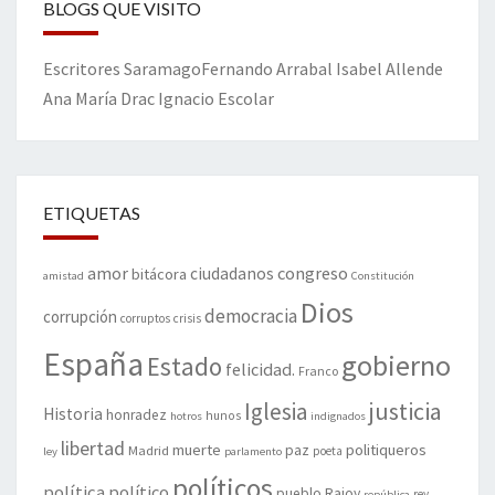
BLOGS QUE VISITO
Escritores
Saramago
Fernando Arrabal
Isabel Allende
Ana María Drac
Ignacio Escolar
ETIQUETAS
amor
congreso
ciudadanos
bitácora
amistad
Constitución
Dios
democracia
corrupción
corruptos
crisis
España
gobierno
Estado
felicidad.
Franco
justicia
Iglesia
Historia
honradez
hunos
hotros
indignados
libertad
muerte
politiqueros
Madrid
paz
poeta
ley
parlamento
políticos
política
político
pueblo
Rajoy
rey
república