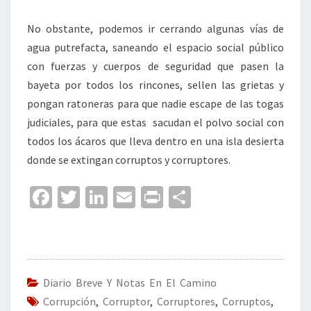
No obstante, podemos ir cerrando algunas vías de
agua putrefacta, saneando el espacio social público
con fuerzas y cuerpos de seguridad que pasen la
bayeta por todos los rincones, sellen las grietas y
pongan ratoneras para que nadie escape de las togas
judiciales, para que estas sacudan el polvo social con
todos los ácaros que lleva dentro en una isla desierta
donde se extingan corruptos y corruptores.
Fa
T
Li
E
Pr
C
ce
wi
n
m
in
o
b
tt
ke
ai
t
m
o
er
dI
l
p
o
n
ar
Diario Breve Y Notas En El Camino
Corrupción
k
,
Corruptor
,
Corruptores
tir
,
Corruptos
,