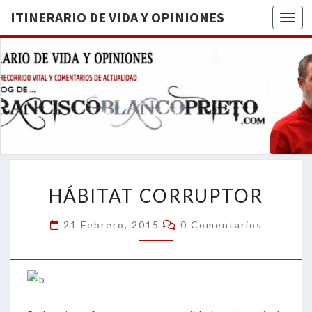
ITINERARIO DE VIDA Y OPINIONES
Togg
ITINERA
BREVE
RECORRIDO
VITAL Y
DE VIDA
COMENTARIOS
DE
OPINION
ACTUALIDAD
HÁBITAT
HÁBITAT CORRUPTOR
CORRUPTOR
Comentarios
21 Febrero, 2015
0 Comentarios