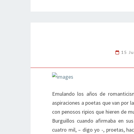
b
tt
ke
ai
t
m
o
er
dI
l
p
o
n
ar
k
tir
15 Ju
Emulando los años de romanticis
aspiraciones a poetas que van por la
con penosos ripios que hieren de m
Burguillos cuando afirmaba en su
cuatro mil, – digo yo -, proetas, h