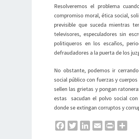
Resolveremos el problema cuando
compromiso moral, ética social, sol
previsible que suceda mientras te
televisores, especuladores sin esc
politiqueros en los escaños, peri
defraudadores a la puerta de los ju
No obstante, podemos ir cerrando 
social público con fuerzas y cuerpos
sellen las grietas y pongan ratonera
estas sacudan el polvo social con 
donde se extingan corruptos y corru
Fa
T
Li
E
Pr
C
ce
wi
n
m
in
o