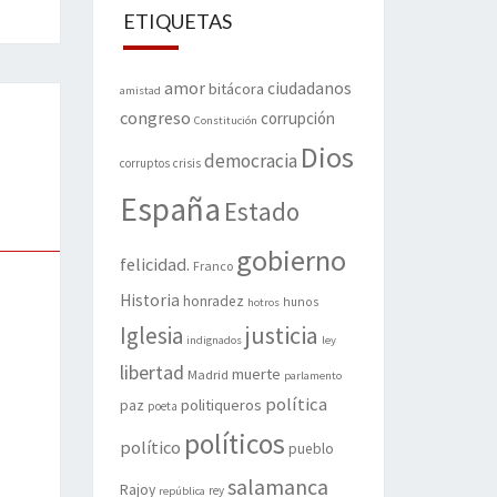
ETIQUETAS
amor
ciudadanos
bitácora
amistad
congreso
corrupción
Constitución
Dios
democracia
corruptos
crisis
España
Estado
gobierno
felicidad.
Franco
Historia
honradez
hunos
hotros
justicia
Iglesia
indignados
ley
libertad
muerte
Madrid
parlamento
política
politiqueros
paz
poeta
políticos
político
pueblo
salamanca
Rajoy
rey
república