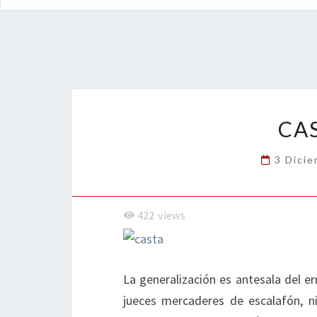
CA
3 Dici
422
views
La generalización es antesala del er
jueces mercaderes de escalafón, ni