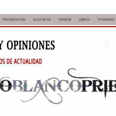
PRESENTACIÓN
ALGO DE MÍ
OPINIÓN
LIBROS
POEMARIO
ITIN
BREVE
RECORRIDO
VITAL Y
COMENTARIOS
DE V
DE
ACTUALIDAD