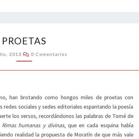
PROETAS
PROETAS
Comentarios
lio, 2013
0 Comentarios
mo, han brotando como hongos miles de proetas con
s redes sociales y sedes editoriales espantando la poesía
uerte los versos, recordándonos las palabras de Tomé de
s
Rimas humanas y divinas
, que en cada esquina había
aciendo realidad la propuesta de Moratín de que más vale