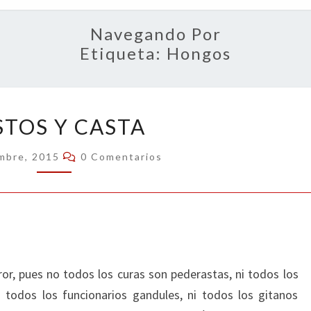
OPIN
Navegando Por
Etiqueta:
Hongos
CASTOS
STOS Y CASTA
Y
CASTA
Comentarios
embre, 2015
0 Comentarios
ror, pues no todos los curas son pederastas, ni todos los
 todos los funcionarios gandules, ni todos los gitanos