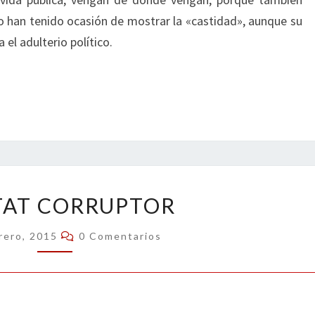
 han tenido ocasión de mostrar la «castidad», aunque su
 el adulterio político.
HÁBITAT
TAT CORRUPTOR
CORRUPTOR
Comentarios
rero, 2015
0 Comentarios