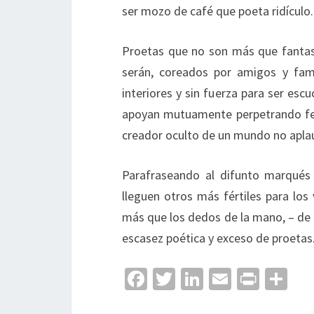
ser mozo de café que poeta ridículo.
Proetas que no son más que fantas
serán, coreados por amigos y fami
interiores y sin fuerza para ser esc
apoyan mutuamente perpetrando fec
creador oculto de un mundo no apla
Parafraseando al difunto marqués 
lleguen otros más fértiles para lo
más que los dedos de la mano, – de 
escasez poética y exceso de proetas
Fa
T
Li
E
Pr
C
ce
wi
n
m
in
o