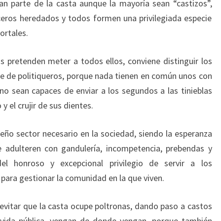
rman parte de la casta aunque la mayoría sean “castizos”,
ceros heredados y todos formen una privilegiada especie
ortales.
s pretenden meter a todos ellos, conviene distinguir los
nte de politiqueros, porque nada tienen en común unos con
 no sean capaces de enviar a los segundos a las tinieblas
y el crujir de sus dientes.
eño sector necesario en la sociedad, siendo la esperanza
 adulteren con gandulería, incompetencia, prebendas y
el honroso y excepcional privilegio de servir a los
para gestionar la comunidad en la que viven.
 evitar que la casta ocupe poltronas, dando paso a castos
la vida pública, vengan de donde vengan, porque también