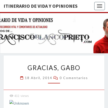
ITINERARIO DE VIDA Y OPINIONES
Togg
ITINERA
BREVE
RECORRIDO
VITAL Y
DE VIDA
COMENTARIOS
DE
OPINION
ACTUALIDAD
GRACIAS,
GRACIAS, GABO
GABO
Comentarios
18 Abril, 2014
0 Comentarios
432
views