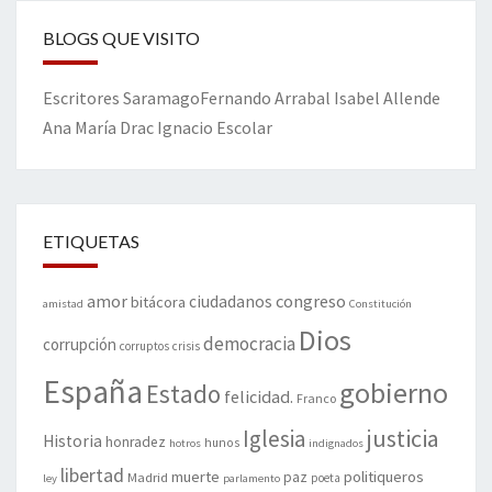
BLOGS QUE VISITO
Escritores
Saramago
Fernando Arrabal
Isabel Allende
Ana María Drac
Ignacio Escolar
ETIQUETAS
amor
congreso
ciudadanos
bitácora
amistad
Constitución
Dios
democracia
corrupción
corruptos
crisis
España
gobierno
Estado
felicidad.
Franco
justicia
Iglesia
Historia
honradez
hunos
hotros
indignados
libertad
muerte
politiqueros
Madrid
paz
poeta
ley
parlamento