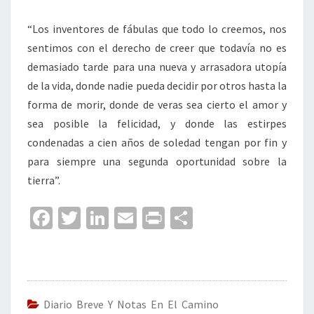
“Los inventores de fábulas que todo lo creemos, nos
sentimos con el derecho de creer que todavía no es
demasiado tarde para una nueva y arrasadora utopía
de la vida, donde nadie pueda decidir por otros hasta la
forma de morir, donde de veras sea cierto el amor y
sea posible la felicidad, y donde las estirpes
condenadas a cien años de soledad tengan por fin y
para siempre una segunda oportunidad sobre la
tierra”.
Fa
T
Li
E
Pr
C
ce
wi
n
m
in
o
b
tt
ke
ai
t
m
o
er
dI
l
p
o
n
ar
Diario Breve Y Notas En El Camino