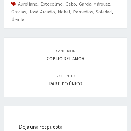
Aureliano
k
,
Estocolmo
,
Gabo
,
García Márquez
tir
,
Gracias
,
José Arcadio
,
Nobel
,
Remedios
,
Soledad
,
Úrsula
Navegación
de
ANTERIOR
entradas
COBIJO DEL AMOR
SIGUIENTE
PARTIDO ÚNICO
Deja una respuesta