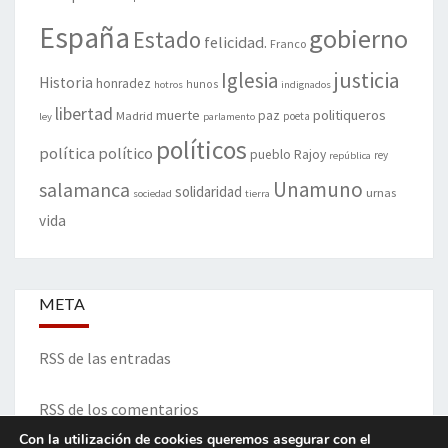
España
gobierno
Estado
felicidad.
Franco
justicia
Iglesia
Historia
honradez
hunos
hotros
indignados
libertad
muerte
politiqueros
Madrid
paz
poeta
ley
parlamento
políticos
política
político
pueblo
Rajoy
rey
república
Unamuno
salamanca
solidaridad
urnas
sociedad
tierra
vida
META
RSS de las entradas
RSS de los comentarios
Con la utilización de cookies queremos asegurar con el