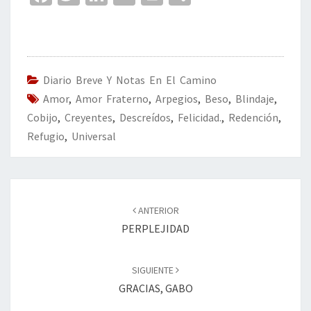
ce
wi
n
m
in
o
b
tt
ke
ai
t
m
o
er
dI
l
p
o
n
ar
Diario Breve Y Notas En El Camino
Amor
k
,
Amor Fraterno
,
Arpegios
tir
,
Beso
,
Blindaje
,
Cobijo
,
Creyentes
,
Descreídos
,
Felicidad.
,
Redención
,
Refugio
,
Universal
Navegación
de
ANTERIOR
entradas
PERPLEJIDAD
SIGUIENTE
GRACIAS, GABO