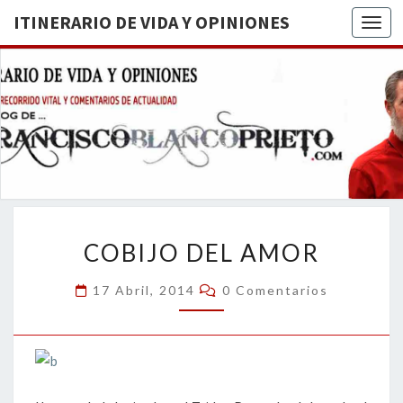
ITINERARIO DE VIDA Y OPINIONES
Togg
ITINERA
BREVE
RECORRIDO
VITAL Y
DE VIDA
COMENTARIOS
DE
OPINION
ACTUALIDAD
COBIJO
COBIJO DEL AMOR
DEL
AMOR
Comentarios
17 Abril, 2014
0 Comentarios