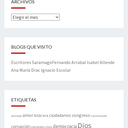
ARCHIVOS
Archivos
BLOGS QUE VISITO
Escritores
Saramago
Fernando Arrabal
Isabel Allende
Ana María Drac
Ignacio Escolar
ETIQUETAS
amor
congreso
ciudadanos
bitácora
amistad
Constitución
Dios
democracia
corrupción
corruptos
crisis