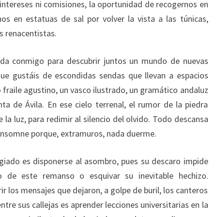
 intereses ni comisiones, la oportunidad de recogernos en
os en estatuas de sal por volver la vista a las túnicas,
s renacentistas.
lida conmigo para descubrir juntos un mundo de nuevas
que gustáis de escondidas sendas que llevan a espacios
 fraile agustino, un vasco ilustrado, un gramático andaluz
nta de Ávila. En ese cielo terrenal, el rumor de la piedra
 la luz, para redimir al silencio del olvido. Todo descansa
 insomne porque, extramuros, nada duerme.
egiado es disponerse al asombro, pues su descaro impide
o de este remanso o esquivar su inevitable hechizo.
r los mensajes que dejaron, a golpe de buril, los canteros
tre sus callejas es aprender lecciones universitarias en la