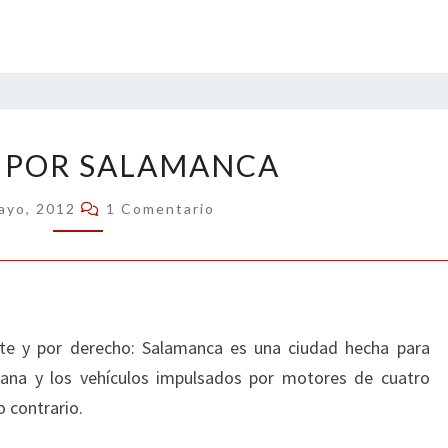
PASEAR
 POR SALAMANCA
POR
SALAMANCA
Comentarios
ayo, 2012
1 Comentario
ente y por derecho: Salamanca es una ciudad hecha para
bana y los vehículos impulsados por motores de cuatro
 contrario.