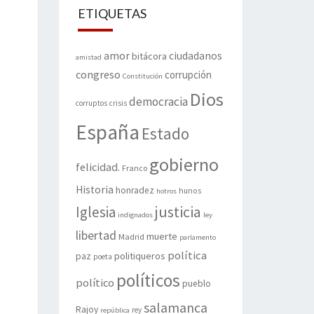
ETIQUETAS
amor
ciudadanos
bitácora
amistad
congreso
corrupción
Constitución
Dios
democracia
corruptos
crisis
España
Estado
gobierno
felicidad.
Franco
Historia
honradez
hunos
hotros
justicia
Iglesia
indignados
ley
libertad
muerte
Madrid
parlamento
política
politiqueros
paz
poeta
políticos
político
pueblo
salamanca
Rajoy
rey
república