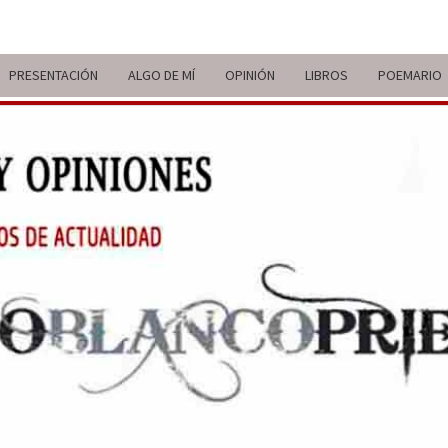
PRESENTACIÓN
ALGO DE MÍ
OPINIÓN
LIBROS
POEMARIO
ITIN
BREVE
RECORRIDO
VITAL Y
COMENTARIOS
DE V
DE
ACTUALIDAD