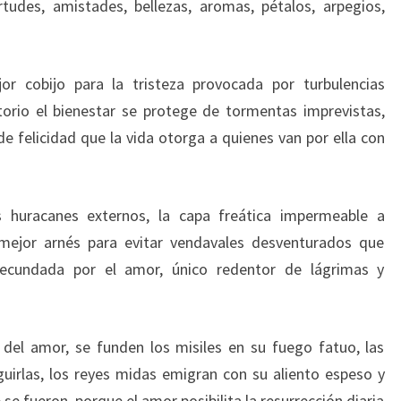
rtudes, amistades, bellezas, aromas, pétalos, arpegios,
r cobijo para la tristeza provocada por turbulencias
torio el bienestar se protege de tormentas imprevistas,
e felicidad que la vida otorga a quienes van por ella con
s huracanes externos, la capa freática impermeable a
 mejor arnés para evitar vendavales desventurados que
fecundada por el amor, único redentor de lágrimas y
r del amor, se funden los misiles en su fuego fatuo, las
guirlas, los reyes midas emigran con su aliento espeso y
se fueron, porque el amor posibilita la resurrección diaria