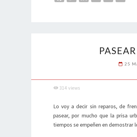
ce
wi
n
m
in
o
b
tt
ke
ai
t
m
o
er
dI
l
p
o
n
ar
k
tir
PASEAR
25 M
314
views
Lo voy a decir sin reparos, de fr
pasear, por mucho que la prisa ur
tiempos se empeñen en demostrar lo