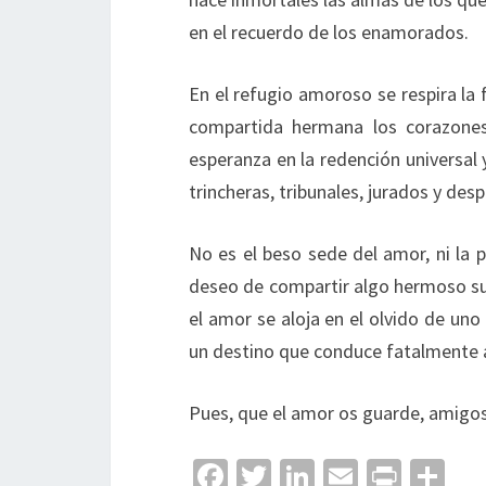
en el recuerdo de los enamorados.
En el refugio amoroso se respira la f
compartida hermana los corazones 
esperanza en la redención universal y
trincheras, tribunales, jurados y des
No es el beso sede del amor, ni la p
deseo de compartir algo hermoso sufi
el amor se aloja en el olvido de un
un destino que conduce fatalmente a 
Pues, que el amor os guarde, amigos, 
Fa
T
Li
E
Pr
C