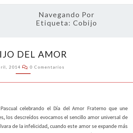
OPIN
Navegando Por
Etiqueta:
Cobijo
COBIJO
IJO DEL AMOR
DEL
AMOR
Comentarios
ril, 2014
0 Comentarios
 Pascual celebrando el Día del Amor Fraterno que une
es, los descreídos evocamos el sencillo amor universal de
alvara de la infelicidad, cuando este amor se expande más