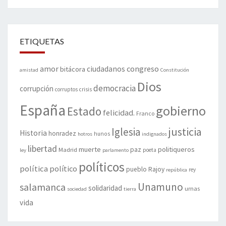
ETIQUETAS
amor
congreso
ciudadanos
bitácora
amistad
Constitución
Dios
democracia
corrupción
corruptos
crisis
España
gobierno
Estado
felicidad.
Franco
justicia
Iglesia
Historia
honradez
hunos
hotros
indignados
libertad
muerte
politiqueros
Madrid
paz
poeta
ley
parlamento
políticos
política
político
pueblo
Rajoy
rey
república
Unamuno
salamanca
solidaridad
urnas
sociedad
tierra
vida