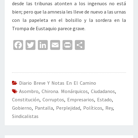
desde las tribunas atonten a los ingenuos no está
bien; pero que la amnesia les lleve de nuevo a las urnas
con la papeleta en el bolsillo y la sordera en la
Trompa de Eustaquio parece grave.
Fa
T
Li
E
Pr
C
ce
wi
n
m
in
o
b
tt
ke
ai
t
m
o
er
dI
l
p
o
n
ar
Diario Breve Y Notas En El Camino
Asombro
k
,
Chirona. Monárquicos
tir
,
Ciudadanos
,
Constitución
,
Corruptos
,
Empresarios
,
Estado
,
Gobierno
,
Pantalla
,
Perplejidad
,
Políticos
,
Rey
,
Sindicalistas