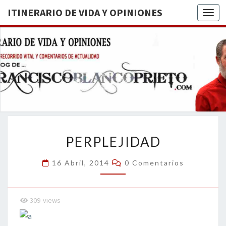
ITINERARIO DE VIDA Y OPINIONES
Togg
ITINERA
BREVE
RECORRIDO
VITAL Y
DE VIDA
COMENTARIOS
DE
OPINION
ACTUALIDAD
PERPLEJIDAD
PERPLEJIDAD
Comentarios
16 Abril, 2014
0 Comentarios
309
views