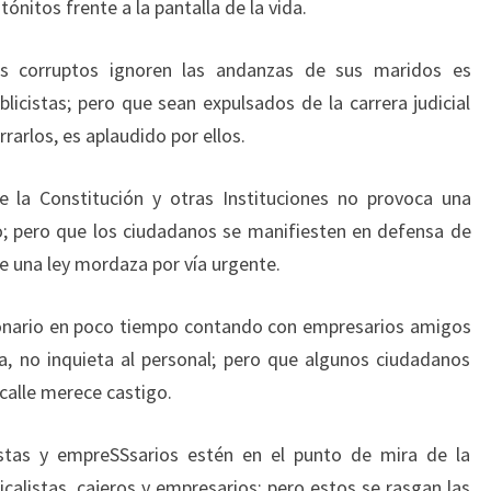
nitos frente a la pantalla de la vida.
s corruptos ignoren las andanzas de sus maridos es
blicistas; pero que sean expulsados de la carrera judicial
arlos, es aplaudido por ellos.
e la Constitución y otras Instituciones no provoca una
; pero que los ciudadanos se manifiesten en defensa de
 una ley mordaza por vía urgente.
lonario en poco tiempo contando con empresarios amigos
, no inquieta al personal; pero que algunos ciudadanos
 calle merece castigo.
ajistas y empreSSsarios estén en el punto de mira de la
dicalistas, cajeros y empresarios; pero estos se rasgan las