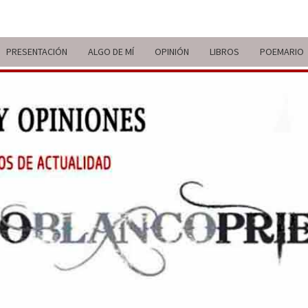
PRESENTACIÓN
ALGO DE MÍ
OPINIÓN
LIBROS
POEMARIO
ITIN
BREVE
RECORRIDO
VITAL Y
COMENTARIOS
DE V
DE
ACTUALIDAD