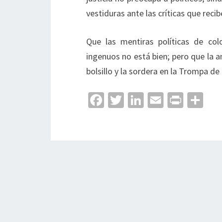
vestiduras ante las críticas que rec
Que las mentiras políticas de col
ingenuos no está bien; pero que la am
bolsillo y la sordera en la Trompa d
Fa
T
Li
E
Pr
C
ce
wi
n
m
in
o
b
tt
ke
ai
t
m
o
er
dI
l
p
o
n
ar
k
tir