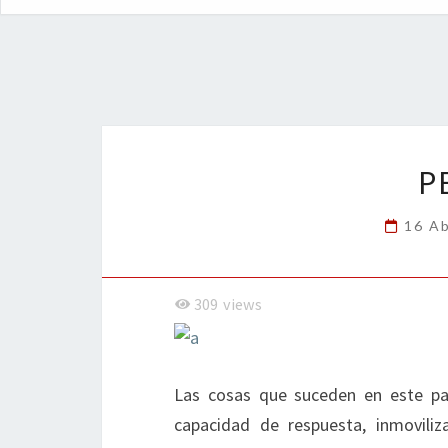
P
16 Ab
309
views
Las cosas que suceden en este pa
capacidad de respuesta, inmovil