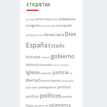
ETIQUETAS
amor
ciudadanos
bitácora
amistad
congreso
corrupción
Constitución
Dios
democracia
corruptos
crisis
España
Estado
gobierno
felicidad.
Franco
Historia
honradez
hunos
hotros
justicia
Iglesia
indignados
ley
libertad
muerte
Madrid
parlamento
política
politiqueros
paz
poeta
políticos
político
pueblo
salamanca
Rajoy
rey
república