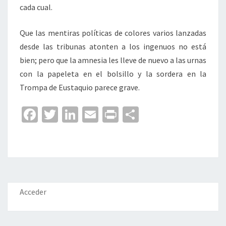
cada cual.
Que las mentiras políticas de colores varios lanzadas
desde las tribunas atonten a los ingenuos no está
bien; pero que la amnesia les lleve de nuevo a las urnas
con la papeleta en el bolsillo y la sordera en la
Trompa de Eustaquio parece grave.
Fa
T
Li
E
Pr
C
ce
wi
n
m
in
o
b
tt
ke
ai
t
m
o
er
dI
l
p
o
n
ar
k
tir
Acceder