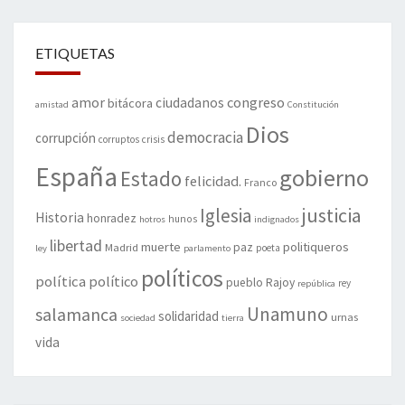
ETIQUETAS
amor
congreso
ciudadanos
bitácora
amistad
Constitución
Dios
democracia
corrupción
corruptos
crisis
España
gobierno
Estado
felicidad.
Franco
justicia
Iglesia
Historia
honradez
hunos
hotros
indignados
libertad
muerte
politiqueros
Madrid
paz
poeta
ley
parlamento
políticos
política
político
pueblo
Rajoy
rey
república
Unamuno
salamanca
solidaridad
urnas
sociedad
tierra
vida