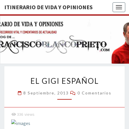
ITINERARIO DE VIDA Y OPINIONES
Togg
ITINERA
BREVE
RECORRIDO
VITAL Y
DE VIDA
COMENTARIOS
DE
OPINION
ACTUALIDAD
EL
EL GIGI ESPAÑOL
GIGI
ESPAÑOL
Comentarios
8 Septiembre, 2013
0 Comentarios
336
views