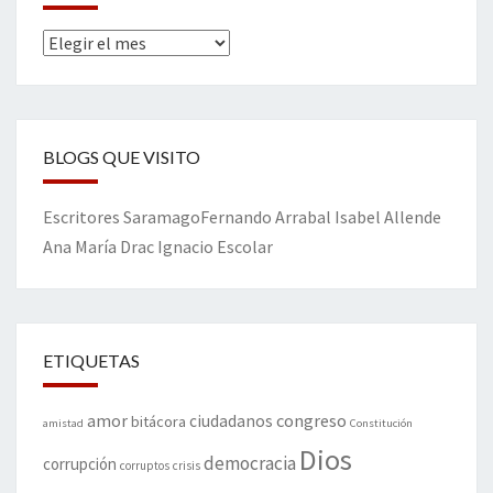
Archivos
BLOGS QUE VISITO
Escritores
Saramago
Fernando Arrabal
Isabel Allende
Ana María Drac
Ignacio Escolar
ETIQUETAS
amor
congreso
ciudadanos
bitácora
amistad
Constitución
Dios
democracia
corrupción
corruptos
crisis