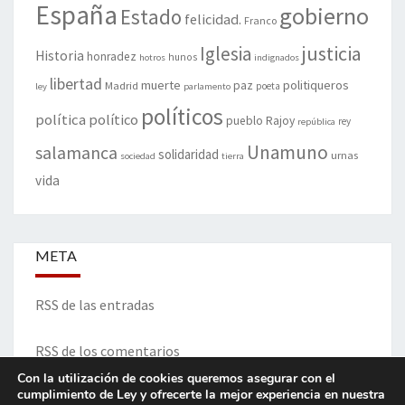
España
gobierno
Estado
felicidad.
Franco
justicia
Iglesia
Historia
honradez
hunos
hotros
indignados
libertad
muerte
politiqueros
Madrid
paz
poeta
ley
parlamento
políticos
política
político
pueblo
Rajoy
rey
república
Unamuno
salamanca
solidaridad
urnas
sociedad
tierra
vida
META
RSS de las entradas
RSS de los comentarios
Con la utilización de cookies queremos asegurar con el
cumplimiento de Ley y ofrecerte la mejor experiencia en nuestra