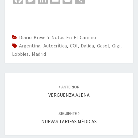
ce
wi
n
m
in
o
b
tt
ke
ai
t
m
o
er
dI
l
p
o
n
ar
Diario Breve Y Notas En El Camino
Argentina
k
,
Autocrítica
,
COI
,
Dalida
tir
,
Gasol
,
Gigi
,
Lobbies
,
Madrid
Navegación
de
ANTERIOR
entradas
VERGÜENZA AJENA
SIGUIENTE
NUEVAS TARIFAS MÉDICAS