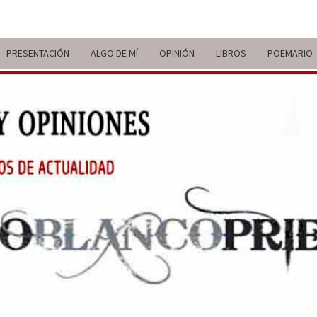
PRESENTACIÓN
ALGO DE MÍ
OPINIÓN
LIBROS
POEMARIO
ITIN
BREVE
RECORRIDO
VITAL Y
COMENTARIOS
DE V
DE
ACTUALIDAD