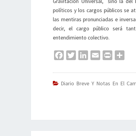
Gravitación Universal, sino la del 
políticos y los cargos públicos se 
las mentiras pronunciadas e inversa
decir, el cargo público será t
entendimiento colectivo.
Fa
T
Li
E
Pr
C
ce
wi
n
m
in
o
b
tt
ke
ai
t
m
o
er
dI
l
p
Diario Breve Y Notas En El Ca
o
n
ar
k
tir