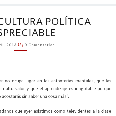
OPIN
CLASE
 CULTURA POLÍTICA
DE
SPRECIABLE
CULTURA
POLÍTICA
Comentarios
DESPRECIABLE
ril, 2013
0 Comentarios
r no ocupa lugar en las estanterías mentales, que las
u alto valor y que el aprendizaje es inagotable porque
e acostarás sin saber una cosa más”.
adanos que ayer asistimos como televidentes a la clase