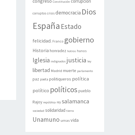
congreso
corrupción
Constitución
Dios
democracia
corruptos
crisis
España
Estado
gobierno
felicidad.
Franco
Historia
honradez
hunos
hotros
justicia
Iglesia
indignados
ley
libertad
muerte
Madrid
parlamento
política
politiqueros
paz
poeta
políticos
político
pueblo
salamanca
Rajoy
rey
república
solidaridad
sociedad
tierra
Unamuno
vida
urnas