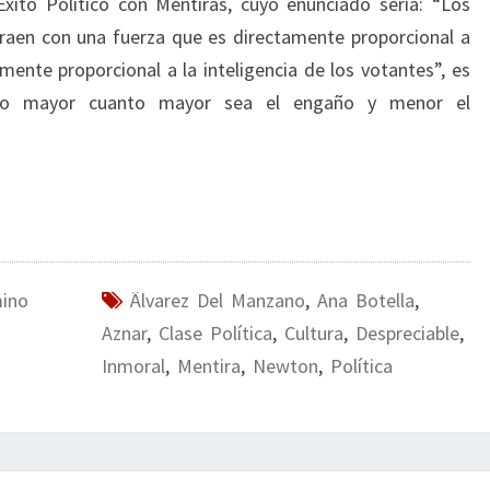
Éxito Político con Mentiras, cuyo enunciado sería: “Los
atraen con una fuerza que es directamente proporcional a
mente proporcional a la inteligencia de los votantes”, es
anto mayor cuanto mayor sea el engaño y menor el
mino
Älvarez Del Manzano
,
Ana Botella
,
Aznar
,
Clase Política
,
Cultura
,
Despreciable
,
Inmoral
,
Mentira
,
Newton
,
Política