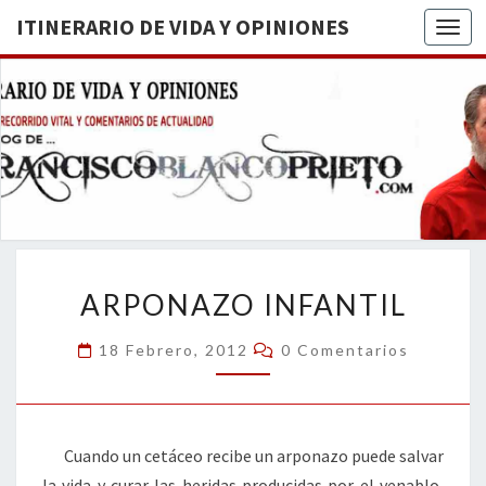
ITINERARIO DE VIDA Y OPINIONES
Togg
ITINERA
BREVE
RECORRIDO
VITAL Y
DE VIDA
COMENTARIOS
DE
OPINION
ACTUALIDAD
ARPONAZO
ARPONAZO INFANTIL
INFANTIL
Comentarios
18 Febrero, 2012
0 Comentarios
Cuando un cetáceo recibe un arponazo puede salvar
la vida y curar las heridas producidas por el venablo,