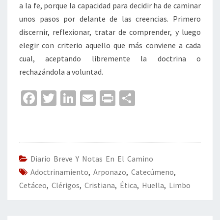
a la fe, porque la capacidad para decidir ha de caminar
unos pasos por delante de las creencias. Primero
discernir, reflexionar, tratar de comprender, y luego
elegir con criterio aquello que más conviene a cada
cual, aceptando libremente la doctrina o
rechazándola a voluntad.
Fa
T
Li
E
Pr
C
ce
wi
n
m
in
o
b
tt
ke
ai
t
m
o
er
dI
l
p
o
n
ar
Diario Breve Y Notas En El Camino
Adoctrinamiento
k
,
Arponazo
,
Catecúmeno
tir
,
Cetáceo
,
Clérigos
,
Cristiana
,
Ética
,
Huella
,
Limbo