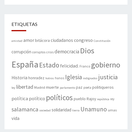
ETIQUETAS
amor
congreso
ciudadanos
bitácora
amistad
Constitución
Dios
democracia
corrupción
corruptos
crisis
España
gobierno
Estado
felicidad.
Franco
justicia
Iglesia
Historia
honradez
hunos
hotros
indignados
libertad
muerte
politiqueros
Madrid
paz
poeta
ley
parlamento
políticos
política
político
pueblo
Rajoy
rey
república
Unamuno
salamanca
solidaridad
urnas
sociedad
tierra
vida