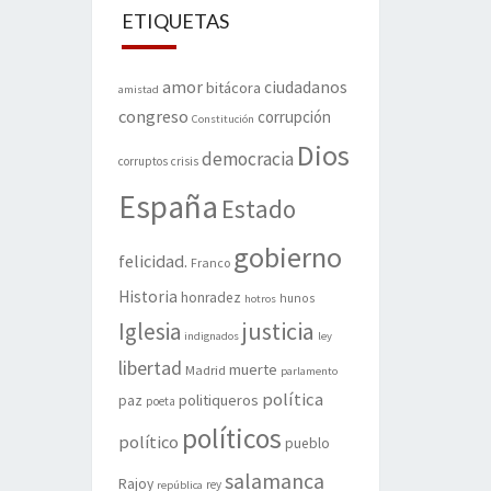
ETIQUETAS
amor
ciudadanos
bitácora
amistad
congreso
corrupción
Constitución
Dios
democracia
corruptos
crisis
España
Estado
gobierno
felicidad.
Franco
Historia
honradez
hunos
hotros
justicia
Iglesia
indignados
ley
libertad
muerte
Madrid
parlamento
política
politiqueros
paz
poeta
políticos
político
pueblo
salamanca
Rajoy
rey
república