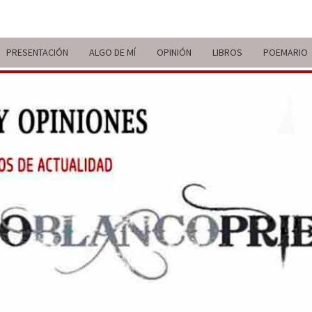
PRESENTACIÓN
ALGO DE MÍ
OPINIÓN
LIBROS
POEMARIO
ITIN
BREVE
RECORRIDO
VITAL Y
COMENTARIOS
DE V
DE
ACTUALIDAD