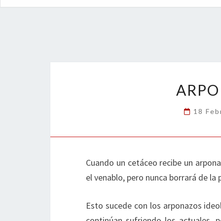
ARPO
18 Feb
Cuando un cetáceo recibe un arponaz
el venablo, pero nunca borrará de la pi
Esto sucede con los arponazos ideol
continúan sufriendo los actuales, p