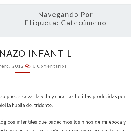
OPIN
Navegando Por
Etiqueta:
Catecúmeno
ARPONAZO
NAZO INFANTIL
INFANTIL
Comentarios
rero, 2012
0 Comentarios
o puede salvar la vida y curar las heridas producidas por
el la huella del tridente.
ógicos infantiles que padecimos los niños de mi época y
ertenezcan a la civilización que pertenezcan, cristiana o