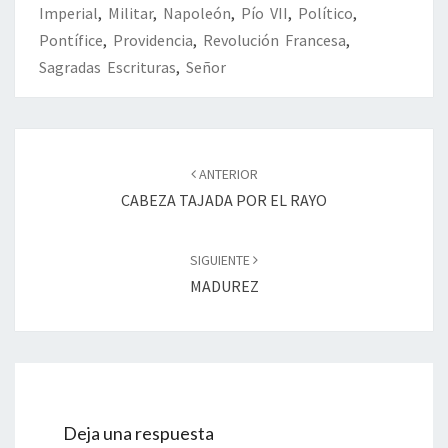
Imperial
,
Militar
,
Napoleón
,
Pío VII
,
Político
,
Pontífice
,
Providencia
,
Revolución Francesa
,
Sagradas Escrituras
,
Señor
Navegación
de
ANTERIOR
entradas
CABEZA TAJADA POR EL RAYO
SIGUIENTE
MADUREZ
Deja una respuesta