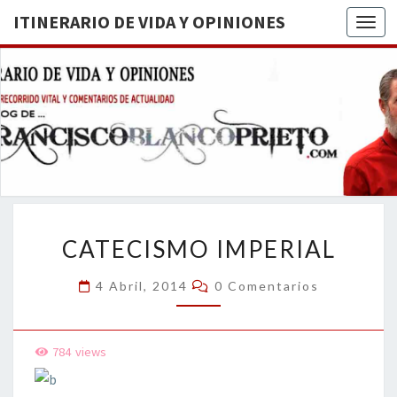
ITINERARIO DE VIDA Y OPINIONES
Togg
ITINERA
BREVE
RECORRIDO
VITAL Y
DE VIDA
COMENTARIOS
DE
OPINION
ACTUALIDAD
CATECISMO
CATECISMO IMPERIAL
IMPERIAL
Comentarios
4 Abril, 2014
0 Comentarios
784
views