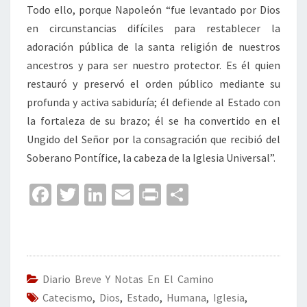
Todo ello, porque Napoleón “fue levantado por Dios
en circunstancias difíciles para restablecer la
adoración pública de la santa religión de nuestros
ancestros y para ser nuestro protector. Es él quien
restauró y preservó el orden público mediante su
profunda y activa sabiduría; él defiende al Estado con
la fortaleza de su brazo; él se ha convertido en el
Ungido del Señor por la consagración que recibió del
Soberano Pontífice, la cabeza de la Iglesia Universal”.
Fa
T
Li
E
Pr
C
ce
wi
n
m
in
o
b
tt
ke
ai
t
m
o
er
dI
l
p
o
n
ar
Diario Breve Y Notas En El Camino
Catecismo
k
,
Dios
,
Estado
,
Humana
tir
,
Iglesia
,