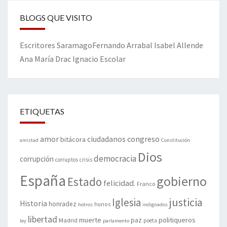
BLOGS QUE VISITO
Escritores
Saramago
Fernando Arrabal
Isabel Allende
Ana María Drac
Ignacio Escolar
ETIQUETAS
amor
congreso
ciudadanos
bitácora
amistad
Constitución
Dios
democracia
corrupción
corruptos
crisis
España
gobierno
Estado
felicidad.
Franco
justicia
Iglesia
Historia
honradez
hunos
hotros
indignados
libertad
muerte
politiqueros
Madrid
paz
poeta
ley
parlamento