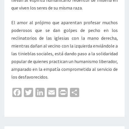
llevan al espíritu humanitario redentor de miseria en
que viven los seres de su misma raza.
El amor al prójimo que aparentan profesar muchos
poderosos que se dan golpes de pecho en los
reclinatorios de las iglesias con la mano derecha,
mientras dañan al vecino con la izquierda enviándole a
las tinieblas sociales, está dando paso a la solidaridad
popular de quienes practican un humanismo liberador,
amparado en la empatía comprometida al servicio de
los desfavorecidos.
Fa
T
Li
E
Pr
C
ce
wi
n
m
in
o
b
tt
ke
ai
t
m
o
er
dI
l
p