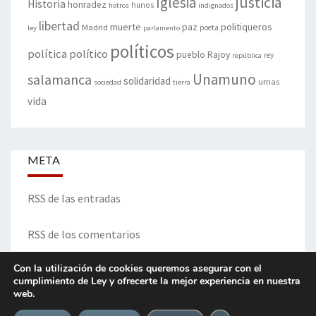
justicia
Iglesia
Historia
honradez
hunos
hotros
indignados
libertad
muerte
politiqueros
Madrid
paz
poeta
ley
parlamento
políticos
política
político
pueblo
Rajoy
rey
república
Unamuno
salamanca
solidaridad
urnas
sociedad
tierra
vida
META
RSS de las entradas
RSS de los comentarios
Con la utilización de cookies queremos asegurar con el
cumplimiento de Ley y ofrecerte la mejor experiencia en nuestra
ITINERARIO DE VIDA Y OPINIONES - Francisco Blanco Prieto
web.