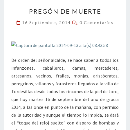
o
n
ar
PREGÓN
k
tir
PREGÓN DE MUERTE
DE
MUERTE
Comentarios
16 Septiembre, 2014
0 Comentarios
De orden del señor alcalde, se hace saber a todos los
infanzones, caballeros, damas, mercaderes,
artesanos, vecinos, frailes, monjas, aristócratas,
peregrinos, villanos y forasteros llegados a la villa de
Tordesillas desde todos los rincones de la piel de toro,
que hoy martes 16 de septiembre del año de gracia
2014, a las once en punto de la mañana, con permiso
de la autoridad y aunque el tiempo lo impida, se dará
el “toque del reloj suelto” con disparo de bombas y