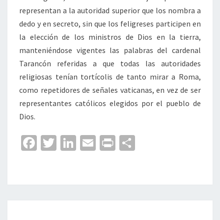
representan a la autoridad superior que los nombra a
dedo y en secreto, sin que los feligreses participen en
la elección de los ministros de Dios en la tierra,
manteniéndose vigentes las palabras del cardenal
Tarancón referidas a que todas las autoridades
religiosas tenían tortícolis de tanto mirar a Roma,
como repetidores de señales vaticanas, en vez de ser
representantes católicos elegidos por el pueblo de
Dios.
Fa
T
Li
E
Pr
C
ce
wi
n
m
in
o
b
tt
ke
ai
t
m
o
er
dI
l
p
o
n
ar
Navegación
de