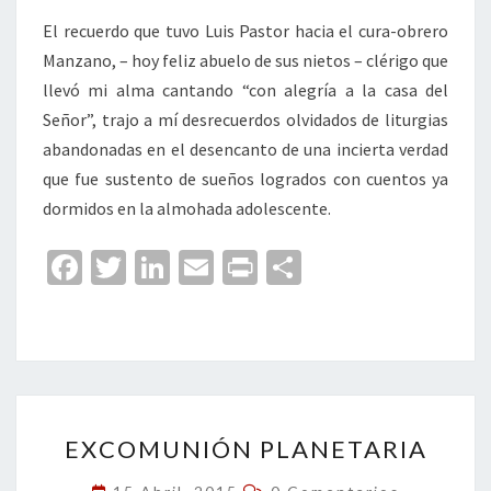
El recuerdo que tuvo Luis Pastor hacia el cura-obrero
Manzano, – hoy feliz abuelo de sus nietos – clérigo que
llevó mi alma cantando “con alegría a la casa del
Señor”, trajo a mí desrecuerdos olvidados de liturgias
abandonadas en el desencanto de una incierta verdad
que fue sustento de sueños logrados con cuentos ya
dormidos en la almohada adolescente.
Fa
T
Li
E
Pr
C
ce
wi
n
m
in
o
b
tt
ke
ai
t
m
o
er
dI
l
p
o
n
ar
EXCOMUNIÓN
k
tir
EXCOMUNIÓN PLANETARIA
PLANETARIA
Comentarios