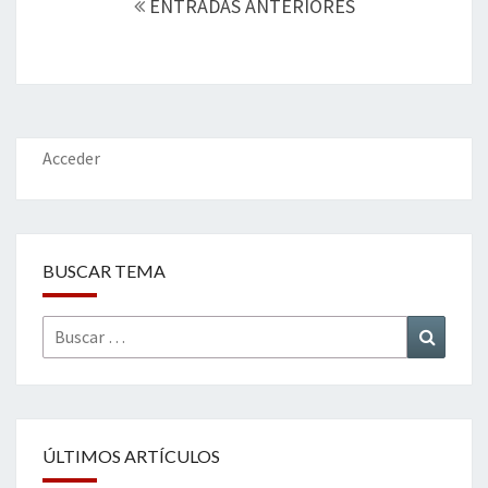
k
tir
ENTRADAS ANTERIORES
entradas
Acceder
BUSCAR TEMA
Buscar
Buscar
por:
ÚLTIMOS ARTÍCULOS