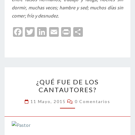
dormir, muchas veces; hambre y sed; muchos días sin
comer; frío y desnudez.
Fa
T
Li
E
Pr
C
ce
wi
n
m
in
o
b
tt
ke
ai
t
m
o
er
dI
l
p
o
n
ar
¿QUÉ
k
tir
¿QUÉ FUE DE LOS
FUE
CANTAUTORES?
DE
LOS
Comentarios
11 Mayo, 2015
0 Comentarios
CANTAUTORES?