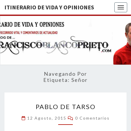
ITINERARIO DE VIDA Y OPINIONES
Togg
ITINERA
BREVE
RECORRIDO
VITAL Y
DE VIDA
COMENTARIOS
DE
OPINION
ACTUALIDAD
Navegando Por
Etiqueta:
Señor
PABLO
PABLO DE TARSO
DE
TARSO
Comentarios
12 Agosto, 2015
0 Comentarios