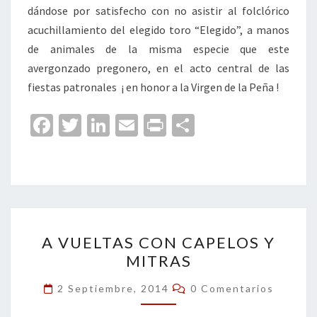
dándose por satisfecho con no asistir al folclórico
acuchillamiento del elegido toro “Elegido”, a manos
de animales de la misma especie que este
avergonzado pregonero, en el acto central de las
fiestas patronales ¡ en honor a la Virgen de la Peña !
Fa
T
Li
E
Pr
C
ce
wi
n
m
in
o
b
tt
ke
ai
t
m
o
er
dI
l
p
o
n
ar
A
k
tir
A VUELTAS CON CAPELOS Y
VUELTAS
MITRAS
CON
CAPELOS
Comentarios
2 Septiembre, 2014
0 Comentarios
Y