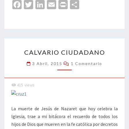
Fa
T
Li
E
Pr
C
ce
wi
n
m
in
o
b
tt
ke
ai
t
m
o
er
dI
l
p
o
n
ar
CALVARIO
k
tir
CALVARIO CIUDADANO
CIUDADANO
Comentarios
3 Abril, 2015
1 Comentario
415
views
La muerte de Jesús de Nazaret que hoy celebra la
Iglesia, trae a mi bitácora el recuerdo de todos los
hijos de Dios que mueren en la fe católica por decretos