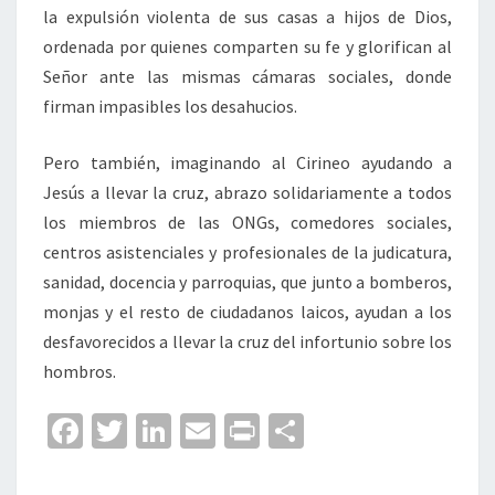
la expulsión violenta de sus casas a hijos de Dios,
ordenada por quienes comparten su fe y glorifican al
Señor ante las mismas cámaras sociales, donde
firman impasibles los desahucios.
Pero también, imaginando al Cirineo ayudando a
Jesús a llevar la cruz, abrazo solidariamente a todos
los miembros de las ONGs, comedores sociales,
centros asistenciales y profesionales de la judicatura,
sanidad, docencia y parroquias, que junto a bomberos,
monjas y el resto de ciudadanos laicos, ayudan a los
desfavorecidos a llevar la cruz del infortunio sobre los
hombros.
Fa
T
Li
E
Pr
C
ce
wi
n
m
in
o