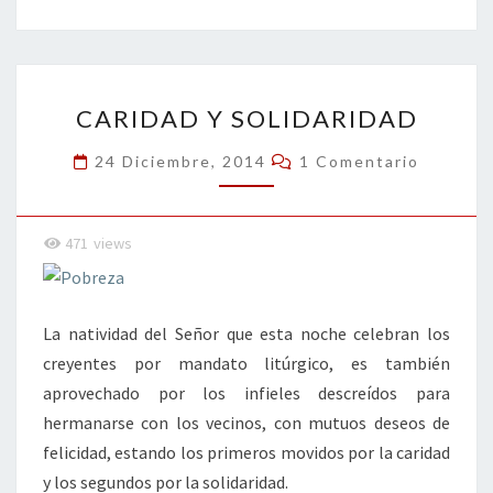
b
tt
ke
ai
t
m
o
er
dI
l
p
o
n
ar
CARIDAD
k
tir
CARIDAD Y SOLIDARIDAD
Y
SOLIDARIDAD
Comentarios
24 Diciembre, 2014
1 Comentario
471
views
La natividad del Señor que esta noche celebran los
creyentes por mandato litúrgico, es también
aprovechado por los infieles descreídos para
hermanarse con los vecinos, con mutuos deseos de
felicidad, estando los primeros movidos por la caridad
y los segundos por la solidaridad.