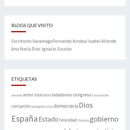
BLOGS QUE VISITO
Escritores
Saramago
Fernando Arrabal
Isabel Allende
Ana María Drac
Ignacio Escolar
ETIQUETAS
amor
congreso
ciudadanos
bitácora
amistad
Constitución
Dios
democracia
corrupción
corruptos
crisis
España
gobierno
Estado
felicidad.
Franco