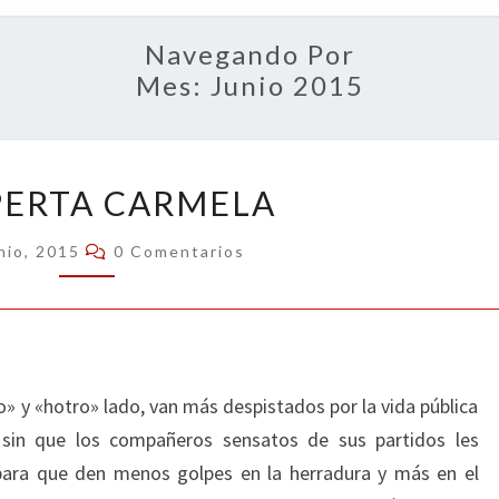
OPIN
Navegando Por
Mes:
Junio 2015
INEXPERTA
PERTA CARMELA
CARMELA
Comentarios
nio, 2015
0 Comentarios
o» y «hotro» lado, van más despistados por la vida pública
 sin que los compañeros sensatos de sus partidos les
 para que den menos golpes en la herradura y más en el