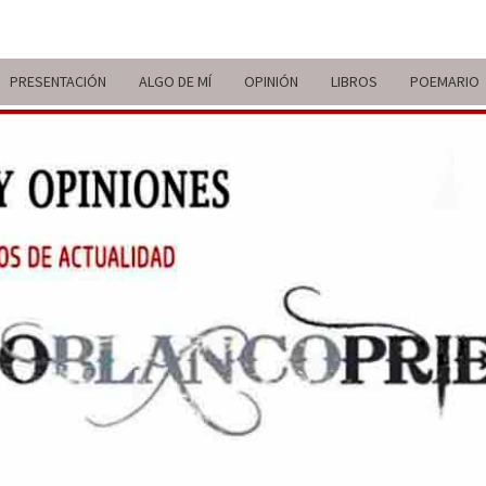
PRESENTACIÓN
ALGO DE MÍ
OPINIÓN
LIBROS
POEMARIO
ITIN
BREVE
RECORRIDO
VITAL Y
COMENTARIOS
DE V
DE
ACTUALIDAD