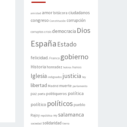
amor
ciudadanos
bitácora
amistad
congreso
corrupción
Constitución
Dios
democracia
corruptos
crisis
España
Estado
gobierno
felicidad.
Franco
Historia
honradez
hunos
hotros
justicia
Iglesia
indignados
ley
libertad
muerte
Madrid
parlamento
política
politiqueros
paz
poeta
políticos
político
pueblo
salamanca
Rajoy
rey
república
solidaridad
sociedad
tierra