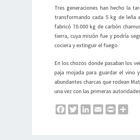
Tres generaciones han hecho la tar
transformando cada 5 kg de leña en
fabricó 70.000 kg de carbón chamu
tierra, cuya misión fue y podría se
cociera y extinguir el fuego.
En los chozos donde pasaban los vein
paja mojada para guardar el vino 
abundantes charcas que rodean Mati
una vez con las primeras autoridades
Fa
T
Li
E
Pr
C
ce
wi
n
m
in
o
b
tt
ke
ai
t
m
o
er
dI
l
p