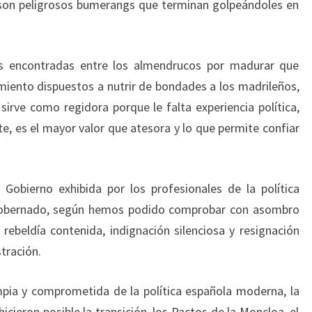
s son peligrosos bumerangs que terminan golpeándoles en
s encontradas entre los almendrucos por madurar que
ento dispuestos a nutrir de bondades a los madrileños,
sirve como regidora porque le falta experiencia política,
te, es el mayor valor que atesora y lo que permite confiar
 Gobierno exhibida por los profesionales de la política
gobernado, según hemos podido comprobar con asombro
, rebeldía contenida, indignación silenciosa y resignación
stración.
ia y comprometida de la política española moderna, la
cieron posible la transición, los Pactos de la Moncloa, el