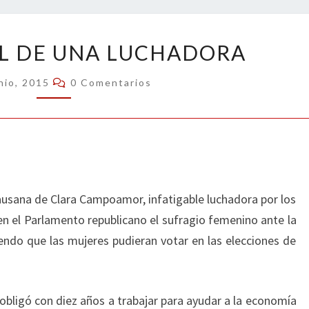
TRISTE
AL DE UNA LUCHADORA
FINAL
DE
Comentarios
nio, 2015
0 Comentarios
UNA
LUCHADORA
ausana de Clara Campoamor, infatigable luchadora por los
en el Parlamento republicano el sufragio femenino ante la
iendo que las mujeres pudieran votar en las elecciones de
obligó con diez años a trabajar para ayudar a la economía