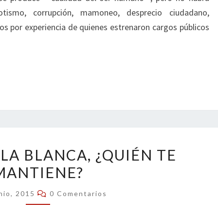
otismo, corrupción, mamoneo, desprecio ciudadano,
s por experiencia de quienes estrenaron cargos públicos
SALAMANCA
LA BLANCA, ¿QUIÉN TE
LA
MANTIENE?
BLANCA,
¿QUIÉN
Comentarios
nio, 2015
0 Comentarios
TE
MANTIENE?