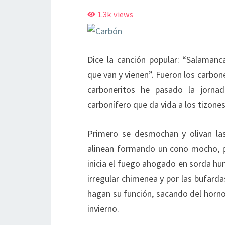
1.3k
views
Dice la canción popular: “Salamanc
que van y vienen”. Fueron los carbo
carboneritos he pasado la jorna
carbonífero que da vida a los tizones
Primero se desmochan y olivan la
alinean formando un cono mocho, pr
inicia el fuego ahogado en sorda hu
irregular chimenea y por las bufardas
hagan su función, sacando del horn
invierno.