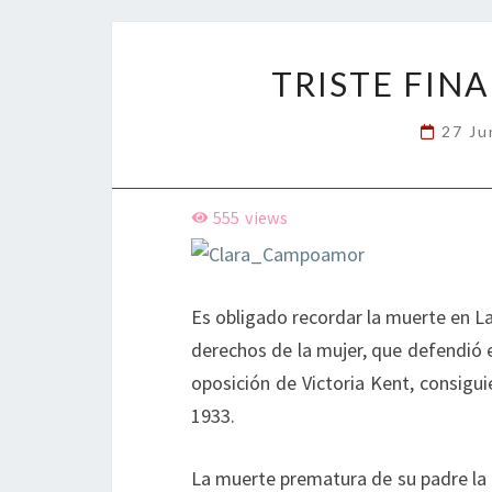
o
n
ar
k
tir
TRISTE FIN
27 Ju
555
views
Es obligado recordar la muerte en L
derechos de la mujer, que defendió 
oposición de Victoria Kent, consigu
1933.
La muerte prematura de su padre la 