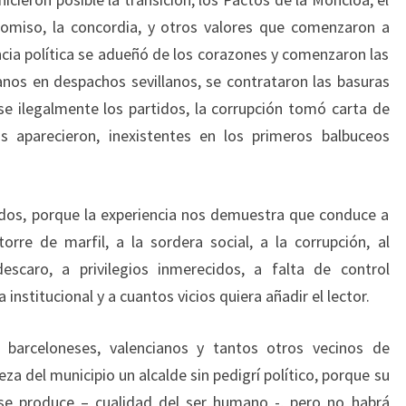
romiso, la concordia, y otros valores que comenzaron a
ncia política se adueñó de los corazones y comenzaron las
anos en despachos sevillanos, se contrataron las basuras
e ilegalmente los partidos, la corrupción tomó carta de
as aparecieron, inexistentes en los primeros balbuceos
dos, porque la experiencia nos demuestra que conduce a
 torre de marfil, a la sordera social, a la corrupción, al
escaro, a privilegios inmerecidos, a falta de control
institucional y a cuantos vicios quiera añadir el lector.
 barceloneses, valencianos y tantos otros vecinos de
eza del municipio un alcalde sin pedigrí político, porque su
e se produce – cualidad del ser humano -, pero no habrá