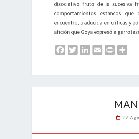
disociativo fruto de la sucesiva 
comportamientos estancos que d
encuentro, traducida en críticas y po
afición que Goya expresó a garrotazo
Fa
T
Li
E
Pr
C
ce
wi
n
m
in
o
b
tt
ke
ai
t
m
o
er
dI
l
p
o
n
ar
k
tir
MAN
29 Ag