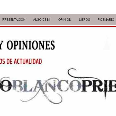
PRESENTACIÓN
ALGO DE MÍ
OPINIÓN
LIBROS
POEMARIO
ITIN
BREVE
RECORRIDO
VITAL Y
COMENTARIOS
DE V
DE
ACTUALIDAD