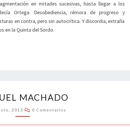
fragmentación en mitades sucesivas, hasta llegar a los
ecía Ortega. Desobediencia, rémora de progreso y
sturas en contra, pero sin autocrítica. Y discordia, extraña
s en la Quinta del Sordo.
MANUEL
UEL MACHADO
MACHADO
Comentarios
osto, 2013
0 Comentarios