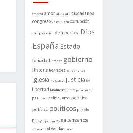
amor
ciudadanos
bitácora
amistad
congreso
corrupción
Constitución
Dios
democracia
corruptos
crisis
España
Estado
gobierno
felicidad.
Franco
Historia
honradez
hunos
hotros
justicia
Iglesia
indignados
ley
libertad
muerte
Madrid
parlamento
política
politiqueros
paz
poeta
políticos
político
pueblo
salamanca
Rajoy
rey
república
solidaridad
sociedad
tierra