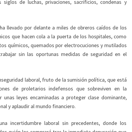
 siglos de luchas, privaciones, sacrificios, condenas y
 ha llevado por delante a miles de obreros caídos de los
cos que hacen cola a la puerta de los hospitales, como
ctos químicos, quemados por electrocuciones y mutilados
trabajar sin las oportunas medidas de seguridad en el
eguridad laboral, fruto de la sumisión política, que está
lones de proletarios indefensos que sobreviven en la
r unas leyes encaminadas a proteger clase dominante,
onal y aplaudir al mundo financiero.
una incertidumbre laboral sin precedentes, donde los
dos quién los comprará tras la inmediata depuración que