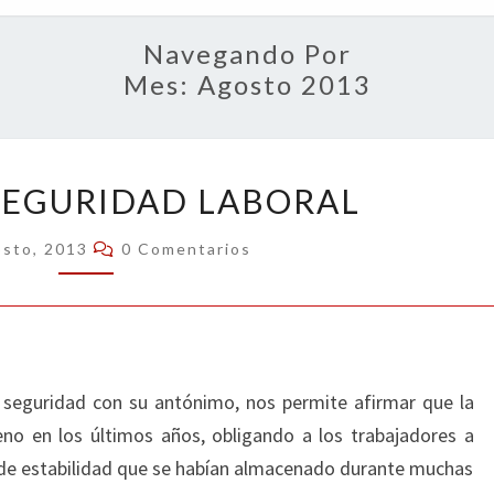
OPIN
Navegando Por
Mes:
Agosto 2013
DOBLE
SEGURIDAD LABORAL
INSEGURIDAD
LABORAL
Comentarios
osto, 2013
0 Comentarios
a seguridad con su antónimo, nos permite afirmar que la
eno en los últimos años, obligando a los trabajadores a
 de estabilidad que se habían almacenado durante muchas