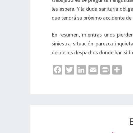
les espera. Y la duda sanitaria oblig
que tendrá su próximo accidente de 
En resumen, mientras unos pierden 
siniestra situación parezca inquie
desde los despachos donde han sido 
Fa
T
Li
E
Pr
C
ce
wi
n
m
in
o
b
tt
ke
ai
t
m
o
er
dI
l
p
o
n
ar
k
tir