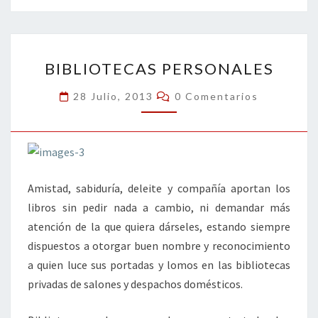
o
er
dI
l
p
o
n
ar
BIBLIOTECAS
k
tir
BIBLIOTECAS PERSONALES
PERSONALES
Comentarios
28 Julio, 2013
0 Comentarios
Amistad, sabiduría, deleite y compañía aportan los
libros sin pedir nada a cambio, ni demandar más
atención de la que quiera dárseles, estando siempre
dispuestos a otorgar buen nombre y reconocimiento
a quien luce sus portadas y lomos en las bibliotecas
privadas de salones y despachos domésticos.