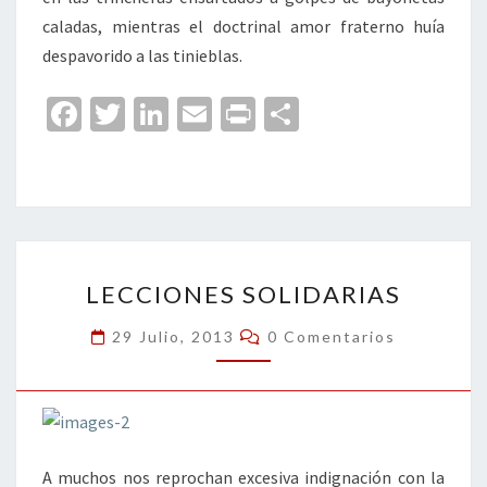
caladas, mientras el doctrinal amor fraterno huía
despavorido a las tinieblas.
Fa
T
Li
E
Pr
C
ce
wi
n
m
in
o
b
tt
ke
ai
t
m
o
er
dI
l
p
o
n
ar
LECCIONES
k
tir
LECCIONES SOLIDARIAS
SOLIDARIAS
Comentarios
29 Julio, 2013
0 Comentarios
A muchos nos reprochan excesiva indignación con la