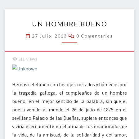
o
er
dI
l
p
o
n
ar
UN
k
tir
UN HOMBRE BUENO
HOMBRE
BUENO
Comentarios
27 Julio, 2013
0 Comentarios
311
views
Hemos celebrado con los ojos cerrados y húmedos por
la tragedia gallega, el cumpleaños de un hombre
bueno, en el mejor sentido de la palabra, sin que el
poeta venido al mundo el 26 de julio de 1875 en el
sevillano Palacio de las Dueñas, supiera entonces que
viviría eternamente en el alma de los enamorados de
la vida, de la amistad, de la solidaridad y del amor,