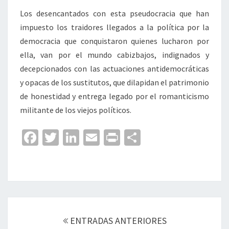
Los desencantados con esta pseudocracia que han
impuesto los traidores llegados a la política por la
democracia que conquistaron quienes lucharon por
ella, van por el mundo cabizbajos, indignados y
decepcionados con las actuaciones antidemocráticas
y opacas de los sustitutos, que dilapidan el patrimonio
de honestidad y entrega legado por el romanticismo
militante de los viejos políticos.
Fa
T
Li
E
Pr
C
ce
wi
n
m
in
o
b
tt
ke
ai
t
m
o
er
dI
l
p
o
n
ar
Navegación
k
tir
de
ENTRADAS ANTERIORES