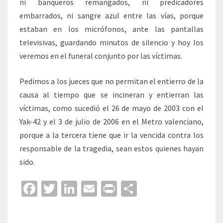
ni banqueros remangados, ni predicadores
embarrados, ni sangre azul entre las vías, porque
estaban en los micrófonos, ante las pantallas
televisivas, guardando minutos de silencio y hoy los
veremos en el funeral conjunto por las víctimas.
Pedimos a los jueces que no permitan el entierro de la
causa al tiempo que se incineran y entierran las
víctimas, como sucedió el 26 de mayo de 2003 con el
Yak-42 y el 3 de julio de 2006 en el Metro valenciano,
porque a la tercera tiene que ir la vencida contra los
responsable de la tragedia, sean estos quienes hayan
sido.
Fa
T
Li
E
Pr
C
ce
wi
n
m
in
o
b
tt
ke
ai
t
m