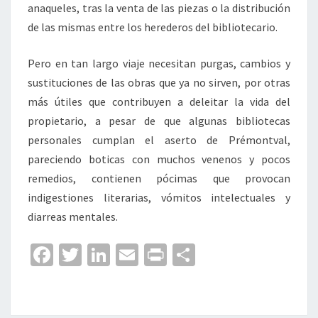
anaqueles, tras la venta de las piezas o la distribución
de las mismas entre los herederos del bibliotecario.
Pero en tan largo viaje necesitan purgas, cambios y
sustituciones de las obras que ya no sirven, por otras
más útiles que contribuyen a deleitar la vida del
propietario, a pesar de que algunas bibliotecas
personales cumplan el aserto de Prémontval,
pareciendo boticas con muchos venenos y pocos
remedios, contienen pócimas que provocan
indigestiones literarias, vómitos intelectuales y
diarreas mentales.
Fa
T
Li
E
Pr
C
ce
wi
n
m
in
o
b
tt
ke
ai
t
m