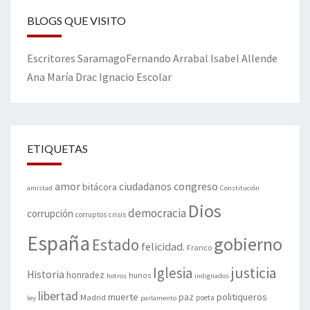
BLOGS QUE VISITO
Escritores
Saramago
Fernando Arrabal
Isabel Allende
Ana María Drac
Ignacio Escolar
ETIQUETAS
amor
congreso
ciudadanos
bitácora
amistad
Constitución
Dios
democracia
corrupción
corruptos
crisis
España
gobierno
Estado
felicidad.
Franco
justicia
Iglesia
Historia
honradez
hunos
hotros
indignados
libertad
muerte
politiqueros
Madrid
paz
poeta
ley
parlamento