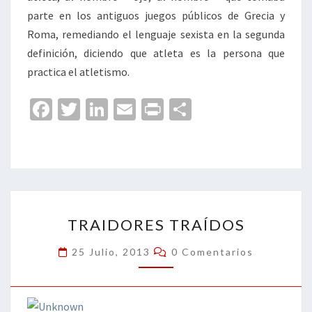
parte en los antiguos juegos públicos de Grecia y
Roma, remediando el lenguaje sexista en la segunda
definición, diciendo que atleta es la persona que
practica el atletismo.
Fa
T
Li
E
Pr
C
ce
wi
n
m
in
o
b
tt
ke
ai
t
m
o
er
dI
l
p
o
n
ar
TRAIDORES
k
tir
TRAIDORES TRAÍDOS
TRAÍDOS
Comentarios
25 Julio, 2013
0 Comentarios