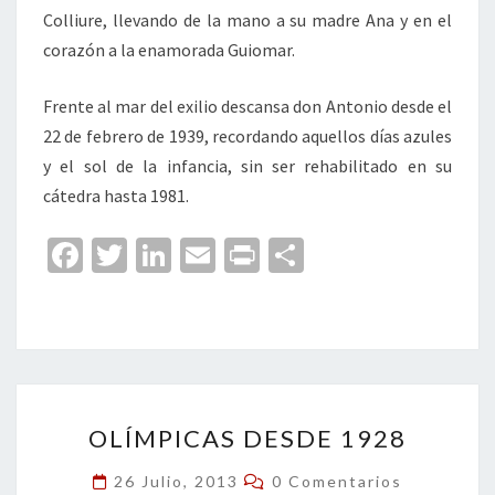
Colliure, llevando de la mano a su madre Ana y en el
corazón a la enamorada Guiomar.
Frente al mar del exilio descansa don Antonio desde el
22 de febrero de 1939, recordando aquellos días azules
y el sol de la infancia, sin ser rehabilitado en su
cátedra hasta 1981.
Fa
T
Li
E
Pr
C
ce
wi
n
m
in
o
b
tt
ke
ai
t
m
o
er
dI
l
p
o
n
ar
OLÍMPICAS
k
tir
OLÍMPICAS DESDE 1928
DESDE
1928
Comentarios
26 Julio, 2013
0 Comentarios