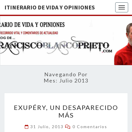
ITINERARIO DE VIDA Y OPINIONES
Togg
ITINERA
BREVE
RECORRIDO
VITAL Y
DE VIDA
COMENTARIOS
DE
OPINION
ACTUALIDAD
Navegando Por
Mes:
Julio 2013
EXUPÉRY,
EXUPÉRY, UN DESAPARECIDO
UN
MÁS
DESAPARECIDO
MÁS
Comentarios
31 Julio, 2013
0 Comentarios