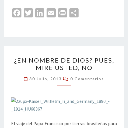
Fa
T
Li
E
Pr
C
ce
wi
n
m
in
o
b
tt
ke
ai
t
m
o
er
dI
l
p
o
n
ar
¿EN
k
tir
¿EN NOMBRE DE DIOS? PUES,
NOMBRE
MIRE USTED, NO
DE
DIOS?
Comentarios
30 Julio, 2013
0 Comentarios
PUES,
MIRE
USTED,
NO
El viaje del Papa Francisco por tierras brasileñas para