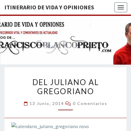
ITINERARIO DE VIDA Y OPINIONES
Togg
ITINERA
BREVE
RECORRIDO
VITAL Y
DE VIDA
COMENTARIOS
DE
OPINION
ACTUALIDAD
DEL
DEL JULIANO AL
JULIANO
GREGORIANO
AL
GREGORIANO
Comentarios
13 Junio, 2014
0 Comentarios