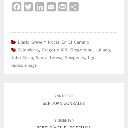
Fa
T
Li
E
Pr
C
ce
wi
n
m
in
o
b
tt
ke
ai
t
m
o
er
dI
l
p
o
n
ar
Diario Breve Y Notas En El Camino
Calendario
k
,
Gragorio XIII
,
Gregoriano
tir
,
Juliano
,
Julio César
,
Santa Teresa
,
Sosígenes
,
Ugo
Buocompagni
Navegación
de
ANTERIOR
entradas
SAN JUAN GONZÁLEZ
SIGUIENTE
REBELDÍA EN EL POTEMKIN