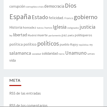
Dios
democracia
corrupción
corruptos
crisis
España
gobierno
Estado
felicidad.
Franco
justicia
Iglesia
Historia
honradez
hunos
hotros
indignados
libertad
muerte
politiqueros
Madrid
paz
poeta
ley
parlamento
políticos
política
político
pueblo
Rajoy
rey
república
Unamuno
salamanca
solidaridad
urnas
sociedad
tierra
vida
META
RSS de las entradas
RSS de los comentarios