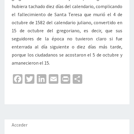
hubiera tachado diez días del calendario, complicando
el fallecimiento de Santa Teresa que murió el 4 de
octubre de 1582 del calendario juliano, convertido en
15 de octubre del gregoriano, es decir, que sus
seguidores de la época no tuvieron claro si fue
enterrada al día siguiente o diez días más tarde,
porque los ciudadanos se acostaron el 5 de octubre y
amanecieron el 15.
Fa
T
Li
E
Pr
C
ce
wi
n
m
in
o
b
tt
ke
ai
t
m
o
er
dI
l
p
o
n
ar
k
tir
Acceder