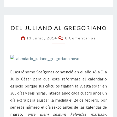
b
tt
ke
ai
t
m
o
er
dI
l
p
o
n
ar
DEL
k
tir
DEL JULIANO AL GREGORIANO
JULIANO
AL
Comentarios
13 Junio, 2014
0 Comentarios
GREGORIANO
El astrónomo Sosígenes convenció en el año 46 a.C. a
Julio César para que este reformara el calendario
egipcio porque sus cálculos fijaban la vuelta solar en
365 días y seis horas, intercalando cada cuatro años un
día extra para ajustar la medida el 24 de febrero, por
ser este número el día sexto antes de las kalendas de
marzo,
ante diem sextum kalendas martias
»,