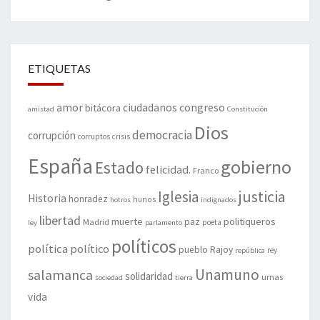
ETIQUETAS
amor
congreso
ciudadanos
bitácora
amistad
Constitución
Dios
democracia
corrupción
corruptos
crisis
España
gobierno
Estado
felicidad.
Franco
justicia
Iglesia
Historia
honradez
hunos
hotros
indignados
libertad
muerte
politiqueros
Madrid
paz
poeta
ley
parlamento
políticos
política
político
pueblo
Rajoy
rey
república
Unamuno
salamanca
solidaridad
urnas
sociedad
tierra
vida