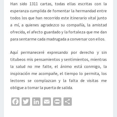
Han sido 1311 cartas, todas ellas escritas con la
esperanza cumplida de fomentar la hermandad entre
todos los que han recorrido este itinerario vital junto
a mí, a quienes agradezco su compañía, la amistad
ofrecida, el afecto guardado y la fortaleza que me dan
para sentarme cada madrugada a conversar con ellos.
Aquí permaneceré expresando por derecho y sin
titubeos mis pensamientos y sentimientos, mientras
la salud no me falte, el ánimo está conmigo, la
inspiración me acompañe, el tiempo lo permita, los
lectores se complazcan y la falta de visitas me
obligue a tomar la puerta de salida.
Fa
T
Li
E
Pr
C
ce
wi
n
m
in
o