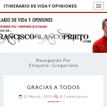
ITINERARIO DE VIDA Y OPINIONES
Togg
ITINERA
BREVE
RECORRIDO
VITAL Y
DE VIDA
COMENTARIOS
DE
OPINION
ACTUALIDAD
Navegando Por
Etiqueta:
Gregoriano
GRACIAS
GRACIAS A TODOS
A
TODOS
Comentarios
12 Marzo, 2015
0 Comentarios