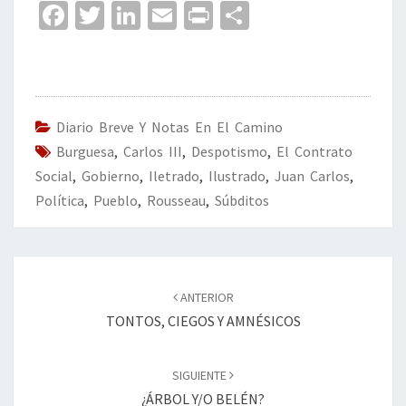
Fa
T
Li
E
Pr
C
ce
wi
n
m
in
o
b
tt
ke
ai
t
m
o
er
dI
l
p
o
n
ar
Diario Breve Y Notas En El Camino
Burguesa
k
,
Carlos III
,
Despotismo
tir
,
El Contrato
Social
,
Gobierno
,
Iletrado
,
Ilustrado
,
Juan Carlos
,
Política
,
Pueblo
,
Rousseau
,
Súbditos
Navegación
de
ANTERIOR
entradas
TONTOS, CIEGOS Y AMNÉSICOS
SIGUIENTE
¿ÁRBOL Y/O BELÉN?