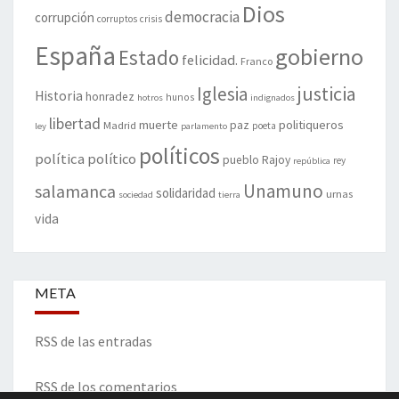
Dios
democracia
corrupción
corruptos
crisis
España
gobierno
Estado
felicidad.
Franco
justicia
Iglesia
Historia
honradez
hunos
hotros
indignados
libertad
muerte
politiqueros
Madrid
paz
poeta
ley
parlamento
políticos
política
político
pueblo
Rajoy
rey
república
Unamuno
salamanca
solidaridad
urnas
sociedad
tierra
vida
META
RSS de las entradas
RSS de los comentarios