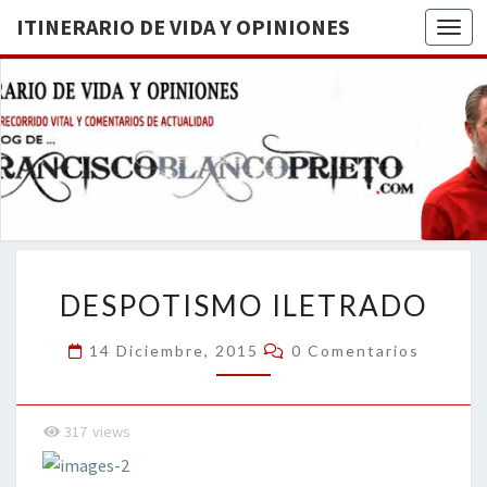
ITINERARIO DE VIDA Y OPINIONES
Togg
ITINERA
BREVE
RECORRIDO
VITAL Y
DE VIDA
COMENTARIOS
DE
OPINION
ACTUALIDAD
DESPOTISMO
DESPOTISMO ILETRADO
ILETRADO
Comentarios
14 Diciembre, 2015
0 Comentarios
317
views